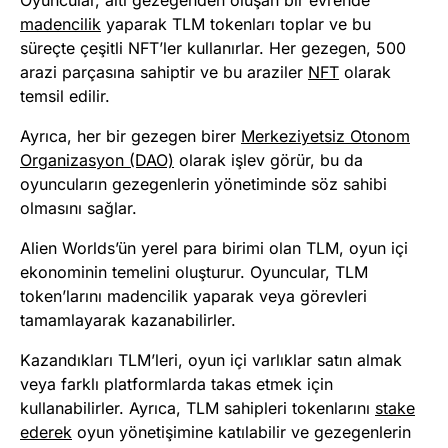
Oyuncular, altı gezegenden oluşan bir evrende
madencilik
yaparak TLM tokenları toplar ve bu
süreçte çeşitli NFT’ler kullanırlar. Her gezegen, 500
arazi parçasına sahiptir ve bu araziler
NFT
olarak
temsil edilir.
Ayrıca, her bir gezegen birer
Merkeziyetsiz Otonom
Organizasyon (DAO)
olarak işlev görür, bu da
oyuncuların gezegenlerin yönetiminde söz sahibi
olmasını sağlar.
Alien Worlds’ün yerel para birimi olan TLM, oyun içi
ekonominin temelini oluşturur. Oyuncular, TLM
token’larını madencilik yaparak veya görevleri
tamamlayarak kazanabilirler.
Kazandıkları TLM’leri, oyun içi varlıklar satın almak
veya farklı platformlarda takas etmek için
kullanabilirler. Ayrıca, TLM sahipleri tokenlarını
stake
ederek
oyun yönetişimine katılabilir ve gezegenlerin