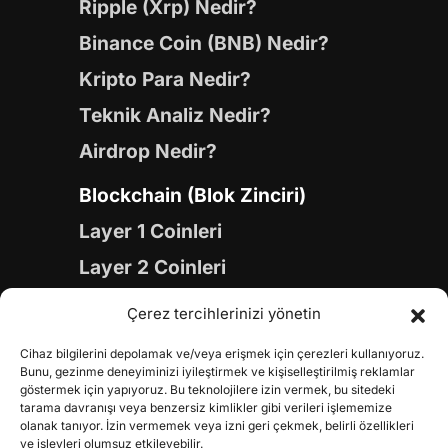
Ripple (Xrp) Nedir?
Binance Coin (BNB) Nedir?
Kripto Para Nedir?
Teknik Analiz Nedir?
Airdrop Nedir?
Blockchain (Blok Zinciri)
Layer 1 Coinleri
Layer 2 Coinleri
Yapay Zeka (AI) Coinleri
Çerez tercihlerinizi yönetin
Meme Coinleri
Cihaz bilgilerini depolamak ve/veya erişmek için çerezleri kullanıyoruz.
Gaming Coinleri
Bunu, gezinme deneyiminizi iyileştirmek ve kişiselleştirilmiş reklamlar
göstermek için yapıyoruz. Bu teknolojilere izin vermek, bu sitedeki
RWA Coinleri
tarama davranışı veya benzersiz kimlikler gibi verileri işlememize
olanak tanıyor. İzin vermemek veya izni geri çekmek, belirli özellikleri
DeFi Coinleri
ve işlevleri olumsuz etkileyebilir.