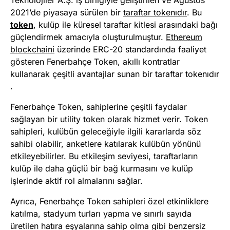
Teknolojiler A.Ş. iş birliğiyle geliştirilen ve Ağustos
2021’de piyasaya sürülen bir
taraftar tokenıdır
. Bu
token
, kulüp ile küresel taraftar kitlesi arasındaki bağı
güçlendirmek amacıyla oluşturulmuştur.
Ethereum
blockchaini
üzerinde ERC-20 standardında faaliyet
gösteren Fenerbahçe Token, akıllı kontratlar
kullanarak çeşitli avantajlar sunan bir taraftar tokenıdır​
.
Fenerbahçe Token, sahiplerine çeşitli faydalar
sağlayan bir utility token olarak hizmet verir. Token
sahipleri, kulübün geleceğiyle ilgili kararlarda söz
sahibi olabilir, anketlere katılarak kulübün yönünü
etkileyebilirler. Bu etkileşim seviyesi, taraftarların
kulüp ile daha güçlü bir bağ kurmasını ve kulüp
işlerinde aktif rol almalarını sağlar​
​.
Ayrıca, Fenerbahçe Token sahipleri özel etkinliklere
katılma, stadyum turları yapma ve sınırlı sayıda
üretilen hatıra eşyalarına sahip olma gibi benzersiz