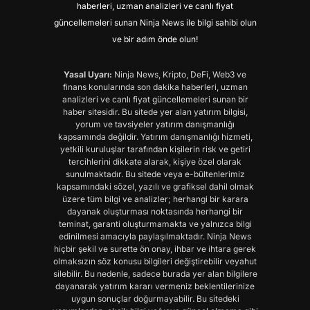
haberleri, uzman analizleri ve canlı fiyat
güncellemeleri sunan Ninja News ile bilgi sahibi olun
ve bir adım önde olun!
Yasal Uyarı:
Ninja News, Kripto, DeFi, Web3 ve
finans konularında son dakika haberleri, uzman
analizleri ve canlı fiyat güncellemeleri sunan bir
haber sitesidir. Bu sitede yer alan yatırım bilgisi,
yorum ve tavsiyeler yatırım danışmanlığı
kapsamında değildir. Yatırım danışmanlığı hizmeti,
yetkili kuruluşlar tarafından kişilerin risk ve getiri
tercihlerini dikkate alarak, kişiye özel olarak
sunulmaktadır. Bu sitede veya e-bültenlerimiz
kapsamındaki sözel, yazılı ve grafiksel dahil olmak
üzere tüm bilgi ve analizler; herhangi bir karara
dayanak oluşturması noktasında herhangi bir
teminat, garanti oluşturmamakta ve yalnızca bilgi
edinilmesi amacıyla paylaşılmaktadır. Ninja News
hiçbir şekil ve surette ön onay, ihbar ve ihtara gerek
olmaksızın söz konusu bilgileri değiştirebilir veyahut
silebilir. Bu nedenle, sadece burada yer alan bilgilere
dayanarak yatırım kararı vermeniz beklentilerinize
uygun sonuçlar doğurmayabilir. Bu sitedeki