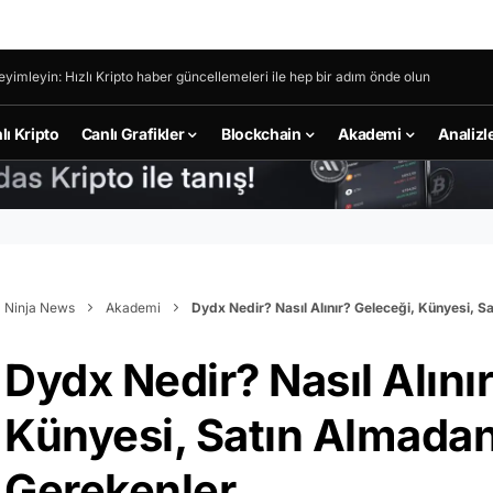
eyimleyin: Hızlı Kripto haber güncellemeleri ile hep bir adım önde olun
lı Kripto
Canlı Grafikler
Blockchain
Akademi
Analizl
Ninja News
Akademi
Dydx Nedir? Nasıl Alınır? Geleceği, Künyesi, S
Dydx Nedir? Nasıl Alını
Künyesi, Satın Almadan
Gerekenler