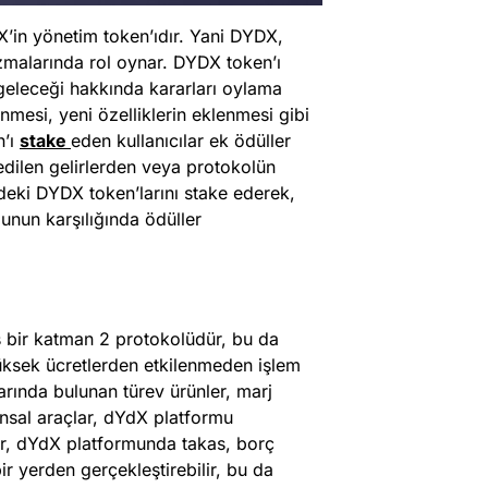
’in yönetim token’ıdır. Yani DYDX,
malarında rol oynar. DYDX token’ı
geleceği hakkında kararları oylama
nmesi, yeni özelliklerin eklenmesi gibi
n’ı
stake
eden kullanıcılar ek ödüller
 edilen gelirlerden veya protokolün
zdeki DYDX token’larını stake ederek,
unun karşılığında ödüller
ş bir katman 2 protokolüdür, bu da
üksek ücretlerden etkilenmeden işlem
arında bulunan türev ürünler, marj
ansal araçlar, dYdX platformu
ılar, dYdX platformunda takas, borç
r yerden gerçekleştirebilir, bu da