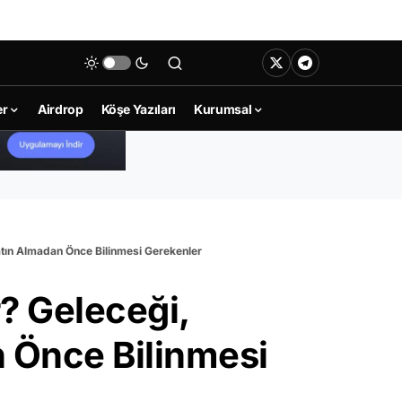
er
Airdrop
Köşe Yazıları
Kurumsal
atın Almadan Önce Bilinmesi Gerekenler
r? Geleceği,
 Önce Bilinmesi