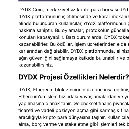
DYDX Coin, merkeziyetsiz kripto para borsası dYdX
dYdX platformunun işletilmesinde ve karar mekaniz
elinde bulunduran kullanıcılar, dYdX platformunun 
hakkına sahiptir. Bu oylamalar, protokolün güncelle
konuları kapsayabilir. Bazı durumlarda, DYDX toke
kazanabilirler. Bu ödüller, işlem ücretlerinden elde
karlarından dağıtılabilir. DYDX platformunda, elini
ağın güvenliğini sağlamaya katkıda bulunabilir ve b
kazanabilirsiniz.
DYDX Projesi Özellikleri Nelerdir?
dYdX, Ethereum blok zincirinin üzerine inşa edilmi
Ethereum’un işlem hızındaki yavaşlamalardan ve y
yapılmasına olanak tanır. Geleneksel finans piyasal
ticareti ve vadeli pozisyon açma gibi karmaşık fin
aracılığıyla kripto para dünyasına taşınır. Kullanıc
alma, borç verme ve stake etme gibi işlemleri tek bi