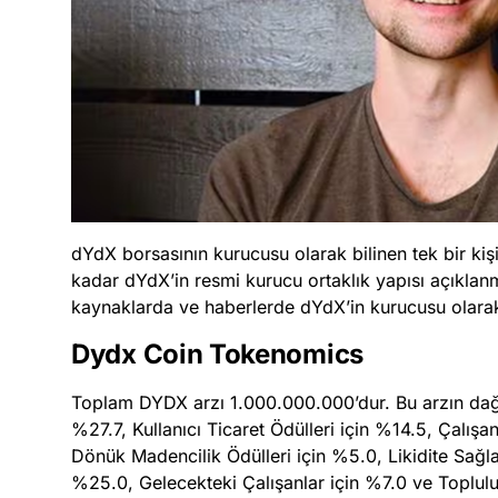
dYdX borsasının kurucusu olarak bilinen tek bir kiş
kadar dYdX’in resmi kurucu ortaklık yapısı açıklanm
kaynaklarda ve haberlerde dYdX’in kurucusu olarak 
Dydx Coin Tokenomics
Toplam DYDX arzı 1.000.000.000’dur. Bu arzın dağılı
%27.7, Kullanıcı Ticaret Ödülleri için %14.5, Çalış
Dönük Madencilik Ödülleri için %5.0, Likidite Sağla
%25.0, Gelecekteki Çalışanlar için %7.0 ve Topluluk