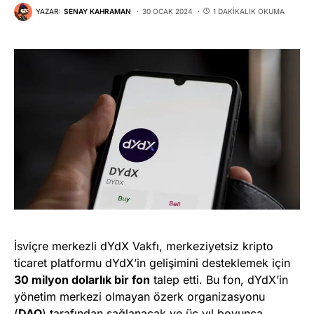
YAZAR:
SENAY KAHRAMAN
30 OCAK 2024
1 DAKIKALIK OKUMA
İsviçre merkezli dYdX Vakfı, merkeziyetsiz kripto
ticaret platformu dYdX’in gelişimini desteklemek için
30 milyon dolarlık bir fon
talep etti. Bu fon, dYdX’in
yönetim merkezi olmayan özerk organizasyonu
(
DAO
) tarafından sağlanacak ve üç yıl boyunca