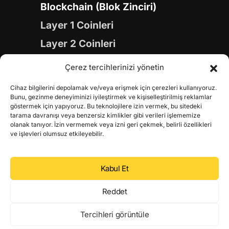
Blockchain (Blok Zinciri)
Layer 1 Coinleri
Layer 2 Coinleri
Yapay Zeka (AI) Coinleri
Çerez tercihlerinizi yönetin
Meme Coinleri
Cihaz bilgilerini depolamak ve/veya erişmek için çerezleri kullanıyoruz.
Gaming Coinleri
Bunu, gezinme deneyiminizi iyileştirmek ve kişiselleştirilmiş reklamlar
göstermek için yapıyoruz. Bu teknolojilere izin vermek, bu sitedeki
RWA Coinleri
tarama davranışı veya benzersiz kimlikler gibi verileri işlememize
olanak tanıyor. İzin vermemek veya izni geri çekmek, belirli özellikleri
DeFi Coinleri
ve işlevleri olumsuz etkileyebilir.
DePIN Coinleri
Kabul Et
Metaverse Coinleri
Web 3.0 Coinleri
Reddet
Coin Türevleri
Tercihleri görüntüle