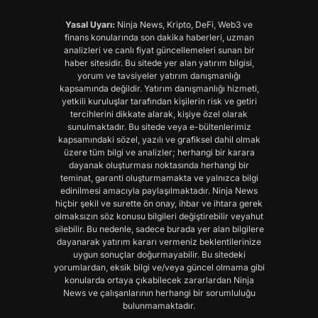
Yasal Uyarı:
Ninja News, Kripto, DeFi, Web3 ve
finans konularında son dakika haberleri, uzman
analizleri ve canlı fiyat güncellemeleri sunan bir
haber sitesidir. Bu sitede yer alan yatırım bilgisi,
yorum ve tavsiyeler yatırım danışmanlığı
kapsamında değildir. Yatırım danışmanlığı hizmeti,
yetkili kuruluşlar tarafından kişilerin risk ve getiri
tercihlerini dikkate alarak, kişiye özel olarak
sunulmaktadır. Bu sitede veya e-bültenlerimiz
kapsamındaki sözel, yazılı ve grafiksel dahil olmak
üzere tüm bilgi ve analizler; herhangi bir karara
dayanak oluşturması noktasında herhangi bir
teminat, garanti oluşturmamakta ve yalnızca bilgi
edinilmesi amacıyla paylaşılmaktadır. Ninja News
hiçbir şekil ve surette ön onay, ihbar ve ihtara gerek
olmaksızın söz konusu bilgileri değiştirebilir veyahut
silebilir. Bu nedenle, sadece burada yer alan bilgilere
dayanarak yatırım kararı vermeniz beklentilerinize
uygun sonuçlar doğurmayabilir. Bu sitedeki
yorumlardan, eksik bilgi ve/veya güncel olmama gibi
konularda ortaya çıkabilecek zararlardan Ninja
News ve çalışanlarının herhangi bir sorumluluğu
bulunmamaktadır.