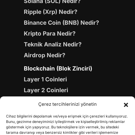
Solana (SOL) Nedir?
Ripple (Xrp) Nedir?
Binance Coin (BNB) Nedir?
Kripto Para Nedir?
Teknik Analiz Nedir?
Airdrop Nedir?
Blockchain (Blok Zinciri)
Layer 1 Coinleri
Layer 2 Coinleri
Yapay Zeka (AI) Coinleri
Çerez tercihlerinizi yönetin
Meme Coinleri
Cihaz bilgilerini depolamak ve/veya erişmek için çerezleri kullanıyoruz.
Gaming Coinleri
Bunu, gezinme deneyiminizi iyileştirmek ve kişiselleştirilmiş reklamlar
göstermek için yapıyoruz. Bu teknolojilere izin vermek, bu sitedeki
RWA Coinleri
tarama davranışı veya benzersiz kimlikler gibi verileri işlememize