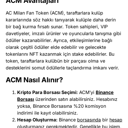
ACM Avantajları
AC Milan Fan Token (ACM), taraftarlara kulüp
kararlarında söz hakkı tanıyarak kulüple daha derin
bir bağ kurma fırsatı sunar. Token sahipleri, VIP
davetiyeler, imzalı ürünler ve oyuncularla tanışma gibi
ödüller kazanabilirler. Ayrıca, etkileşimlerine bağlı
olarak çeşitli ödüller elde edebilir ve gelecekte
tokenlarını NFT kazanmak için stake edebilirler. Bu
token, taraftarlara kulübün bir parçası olma ve
desteklerini somut ödüllerle taçlandırma imkanı verir​.
ACM Nasıl Alınır?
Kripto Para Borsası Seçimi:
ACM’yi
Binance
Borsası
üzerinden satın alabilirsiniz. Hesabınız
yoksa, Binance Borsasına %20 komisyon
indirimi ile kayıt olabilirsiniz.
Hesap Oluşturma:
Binance
b
orsasında
bir
hesap
oluşturmanız
gerekmektedir. Genellikle bu işlem,