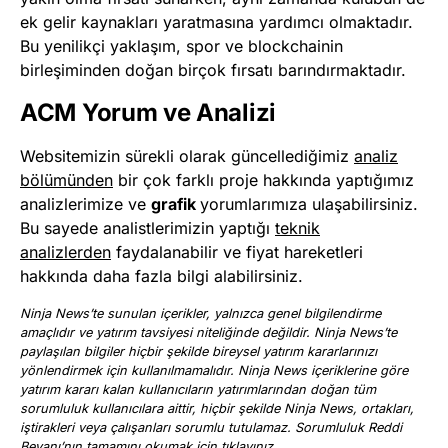
ek gelir kaynakları yaratmasına yardımcı olmaktadır.
Bu yenilikçi yaklaşım, spor ve blockchainin
birleşiminden doğan birçok fırsatı barındırmaktadır.
ACM Yorum ve Analizi
Websitemizin sürekli olarak güncellediğimiz
analiz
bölümünden
bir çok farklı proje hakkında yaptığımız
analizlerimize ve
grafik
yorumlarımıza ulaşabilirsiniz.
Bu sayede analistlerimizin yaptığı
teknik
analizlerden
faydalanabilir ve fiyat hareketleri
hakkında daha fazla bilgi alabilirsiniz.
Ninja News’te sunulan içerikler, yalnızca genel bilgilendirme
amaçlıdır ve yatırım tavsiyesi niteliğinde değildir. Ninja News’te
paylaşılan bilgiler hiçbir şekilde bireysel yatırım kararlarınızı
yönlendirmek için kullanılmamalıdır. Ninja News içeriklerine göre
yatırım kararı kalan kullanıcıların yatırımlarından doğan tüm
sorumluluk kullanıcılara aittir, hiçbir şekilde Ninja News, ortakları,
iştirakleri veya çalışanları sorumlu tutulamaz. Sorumluluk Reddi
Beyanı’nın tamamını okumak için
tıklayınız
.