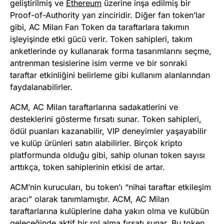
geliştirilmiş ve
Ethereum
üzerine inşa edilmiş bir
Proof-of-Authority yan zinciridir. Diğer fan token’lar
gibi, AC Milan Fan Token da taraftarlara takımın
işleyişinde etki gücü verir. Token sahipleri, takım
anketlerinde oy kullanarak forma tasarımlarını seçme,
antrenman tesislerine isim verme ve bir sonraki
taraftar etkinliğini belirleme gibi kullanım alanlarından
faydalanabilirler.
ACM, AC Milan taraftarlarına sadakatlerini ve
desteklerini gösterme fırsatı sunar. Token sahipleri,
ödül puanları kazanabilir, VIP deneyimler yaşayabilir
ve kulüp ürünleri satın alabilirler. Birçok kripto
platformunda olduğu gibi, sahip olunan token sayısı
arttıkça, token sahiplerinin etkisi de artar​
​.
ACM’nin kurucuları, bu token’ı “nihai taraftar etkileşim
aracı” olarak tanımlamıştır. ACM, AC Milan
taraftarlarına kulüplerine daha yakın olma ve kulübün
geleceğinde aktif bir rol alma fırsatı sunar. Bu token,