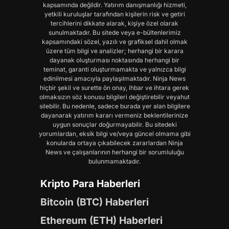
kapsamında değildir. Yatırım danışmanlığı hizmeti,
yetkili kuruluşlar tarafından kişilerin risk ve getiri
tercihlerini dikkate alarak, kişiye özel olarak
sunulmaktadır. Bu sitede veya e-bültenlerimiz
kapsamındaki sözel, yazılı ve grafiksel dahil olmak
üzere tüm bilgi ve analizler; herhangi bir karara
dayanak oluşturması noktasında herhangi bir
teminat, garanti oluşturmamakta ve yalnızca bilgi
edinilmesi amacıyla paylaşılmaktadır. Ninja News
hiçbir şekil ve surette ön onay, ihbar ve ihtara gerek
olmaksızın söz konusu bilgileri değiştirebilir veyahut
silebilir. Bu nedenle, sadece burada yer alan bilgilere
dayanarak yatırım kararı vermeniz beklentilerinize
uygun sonuçlar doğurmayabilir. Bu sitedeki
yorumlardan, eksik bilgi ve/veya güncel olmama gibi
konularda ortaya çıkabilecek zararlardan Ninja
News ve çalışanlarının herhangi bir sorumluluğu
bulunmamaktadır.
Kripto Para Haberleri
Bitcoin (BTC) Haberleri
Ethereum (ETH) Haberleri