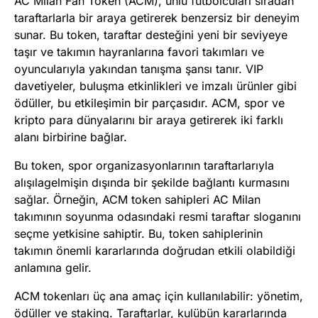
AC Milan Fan Token (ACM), ünlü futbolcuları sıradan
taraftarlarla bir araya getirerek benzersiz bir deneyim
sunar. Bu token, taraftar desteğini yeni bir seviyeye
taşır ve takımın hayranlarına favori takımları ve
oyuncularıyla yakından tanışma şansı tanır. VIP
davetiyeler, buluşma etkinlikleri ve imzalı ürünler gibi
ödüller, bu etkileşimin bir parçasıdır. ACM, spor ve
kripto para dünyalarını bir araya getirerek iki farklı
alanı birbirine bağlar.
Bu token, spor organizasyonlarının taraftarlarıyla
alışılagelmişin dışında bir şekilde bağlantı kurmasını
sağlar. Örneğin, ACM token sahipleri AC Milan
takımının soyunma odasındaki resmi taraftar sloganını
seçme yetkisine sahiptir. Bu, token sahiplerinin
takımın önemli kararlarında doğrudan etkili olabildiği
anlamına gelir.
ACM tokenları üç ana amaç için kullanılabilir: yönetim,
ödüller ve staking. Taraftarlar, kulübün kararlarında