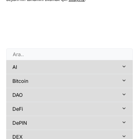
AI
Bitcoin
DAO
DeFi
DePIN
DEX