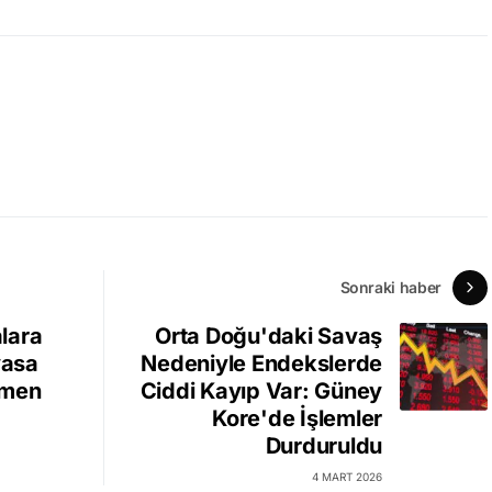
Sonraki haber
lara
Orta Doğu'daki Savaş
yasa
Nedeniyle Endekslerde
emen
Ciddi Kayıp Var: Güney
Kore'de İşlemler
Durduruldu
4 MART 2026