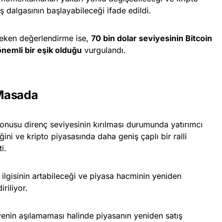
ş dalgasının başlayabileceği ifade edildi.
 çeken değerlendirme ise,
70 bin dolar seviyesinin Bitcoin
 önemli bir eşik olduğu
vurgulandı.
Masada
konusu direnç seviyesinin kırılması durumunda yatırımcı
ni ve kripto piyasasında daha geniş çaplı bir ralli
i.
ilgisinin artabileceği ve piyasa hacminin yeniden
riliyor.
iyenin aşılamaması halinde piyasanın yeniden satış