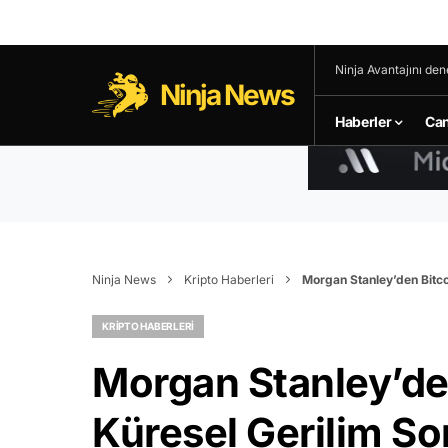
Ninja Avantajını den
Ninja News
Haberler
Can
Ninja News
Kripto Haberleri
Morgan Stanley’den Bitcoi
KRIPTO HABERLERI
Morgan Stanley’den
Küresel Gerilim So