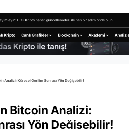
eyimleyin: Hızlı Kripto haber güncellemeleri ile hep bir adım önde olun
lı Kripto
Canlı Grafikler
Blockchain
Akademi
Analizl
n Analizi: Küresel Gerilim Sonrası Yön Değişebilir!
 Bitcoin Analizi:
nrası Yön Değişebilir!