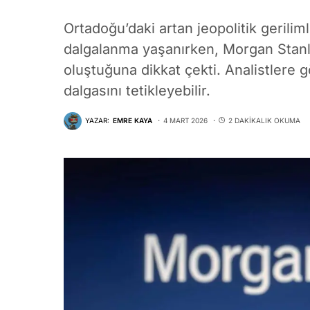
Ortadoğu’daki artan jeopolitik gerilim
dalgalanma yaşanırken, Morgan Stanley 
oluştuğuna dikkat çekti. Analistlere g
dalgasını tetikleyebilir.
YAZAR:
EMRE KAYA
4 MART 2026
2 DAKIKALIK OKUMA