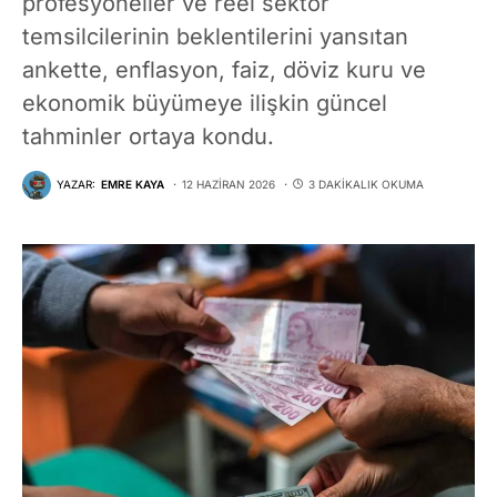
profesyoneller ve reel sektör
temsilcilerinin beklentilerini yansıtan
ankette, enflasyon, faiz, döviz kuru ve
ekonomik büyümeye ilişkin güncel
tahminler ortaya kondu.
YAZAR:
EMRE KAYA
12 HAZIRAN 2026
3 DAKIKALIK OKUMA