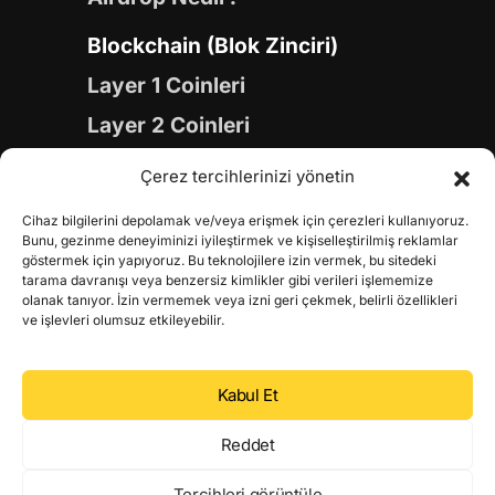
Blockchain (Blok Zinciri)
Layer 1 Coinleri
Layer 2 Coinleri
Yapay Zeka (AI) Coinleri
Çerez tercihlerinizi yönetin
Meme Coinleri
Cihaz bilgilerini depolamak ve/veya erişmek için çerezleri kullanıyoruz.
Gaming Coinleri
Bunu, gezinme deneyiminizi iyileştirmek ve kişiselleştirilmiş reklamlar
göstermek için yapıyoruz. Bu teknolojilere izin vermek, bu sitedeki
RWA Coinleri
tarama davranışı veya benzersiz kimlikler gibi verileri işlememize
olanak tanıyor. İzin vermemek veya izni geri çekmek, belirli özellikleri
DeFi Coinleri
ve işlevleri olumsuz etkileyebilir.
DePIN Coinleri
Kabul Et
Metaverse Coinleri
Web 3.0 Coinleri
Reddet
Coin Türevleri
Tercihleri görüntüle