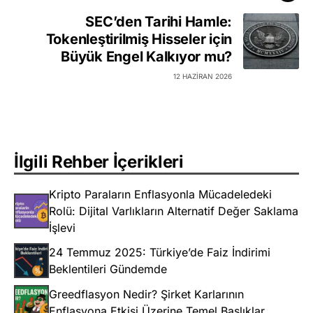
SEC’den Tarihi Hamle:
Tokenleştirilmiş Hisseler için
Büyük Engel Kalkıyor mu?
12 HAZIRAN 2026
İlgili Rehber İçerikleri
Kripto Paraların Enflasyonla Mücadeledeki
Rolü: Dijital Varlıkların Alternatif Değer Saklama
İşlevi
24 Temmuz 2025: Türkiye’de Faiz İndirimi
Beklentileri Gündemde
Greedflasyon Nedir? Şirket Karlarının
Enflasyona Etkisi Üzerine Temel Başlıklar