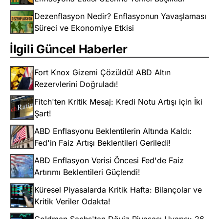
Dezenflasyon Nedir? Enflasyonun Yavaşlaması
Süreci ve Ekonomiye Etkisi
İlgili Güncel Haberler
Fort Knox Gizemi Çözüldü! ABD Altın
Rezervlerini Doğruladı!
Fitch'ten Kritik Mesaj: Kredi Notu Artışı için İki
Şart!
ABD Enflasyonu Beklentilerin Altında Kaldı:
Fed'in Faiz Artışı Beklentileri Geriledi!
ABD Enflasyon Verisi Öncesi Fed'de Faiz
Artırımı Beklentileri Güçlendi!
Küresel Piyasalarda Kritik Hafta: Bilançolar ve
Kritik Veriler Odakta!
Goldman Sachs'tan Döviz Piyasası Uyarısı: 26