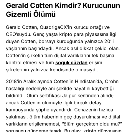
Gerald Cotten Kimdir? Kurucunun
Gizemli Ölümü
Gerald Cotten, QuadrigaCX’in kurucu ortağı ve
CEO’suydu. Genç yaşta kripto para piyasasına ilgi
duyan Cotten, borsayı kurduğunda yalnızca 20’li
yaşlarının başındaydı. Ancak asıl dikkat çekici olan,
Cotten’in şirketin tüm dijital varlıklarını tek başına
kontrol etmesi ve tüm
soğuk cüzdan
erişim
şifrelerinin yalnızca kendisinde olmasıydı.
2018’in Aralık ayında Cotten’in Hindistan’da, Crohn
hastalığı nedeniyle ani şekilde hayatını kaybettiği
bildirildi. Ölüm sertifikası Jaipur kentinden alındı;
ancak Cotten’in ölümüyle ilgili birçok detay,
kamuoyunda şüphe uyandırdı. Cenazenin hızlıca
yakılması, ölüm haberinin geç duyurulması ve dijital
varlıkların erişilememesi, “ölüm gerçekten oldu mu?”
sorusunu gündeme taşıdı. Bu olay, kripto dünyasının