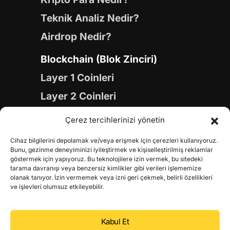
Teknik Analiz Nedir?
Airdrop Nedir?
Blockchain (Blok Zinciri)
Layer 1 Coinleri
Layer 2 Coinleri
Yapay Zeka (AI) Coinleri
Çerez tercihlerinizi yönetin
Meme Coinleri
Cihaz bilgilerini depolamak ve/veya erişmek için çerezleri kullanıyoruz.
Gaming Coinleri
Bunu, gezinme deneyiminizi iyileştirmek ve kişiselleştirilmiş reklamlar
göstermek için yapıyoruz. Bu teknolojilere izin vermek, bu sitedeki
RWA Coinleri
tarama davranışı veya benzersiz kimlikler gibi verileri işlememize
olanak tanıyor. İzin vermemek veya izni geri çekmek, belirli özellikleri
DeFi Coinleri
ve işlevleri olumsuz etkileyebilir.
DePIN Coinleri
Kabul Et
Metaverse Coinleri