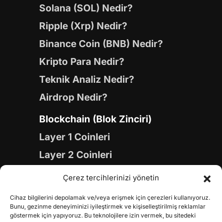
Solana (SOL) Nedir?
Ripple (Xrp) Nedir?
Binance Coin (BNB) Nedir?
Kripto Para Nedir?
Teknik Analiz Nedir?
Airdrop Nedir?
Blockchain (Blok Zinciri)
Layer 1 Coinleri
Layer 2 Coinleri
Yapay Zeka (AI) Coinleri
Çerez tercihlerinizi yönetin
Meme Coinleri
Cihaz bilgilerini depolamak ve/veya erişmek için çerezleri kullanıyoruz.
Gaming Coinleri
Bunu, gezinme deneyiminizi iyileştirmek ve kişiselleştirilmiş reklamlar
göstermek için yapıyoruz. Bu teknolojilere izin vermek, bu sitedeki