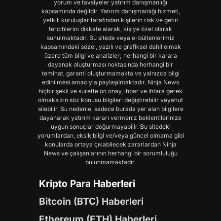
yorum ve tavsiyeler yatırım danışmanlığı
kapsamında değildir. Yatırım danışmanlığı hizmeti,
yetkili kuruluşlar tarafından kişilerin risk ve getiri
tercihlerini dikkate alarak, kişiye özel olarak
sunulmaktadır. Bu sitede veya e-bültenlerimiz
kapsamındaki sözel, yazılı ve grafiksel dahil olmak
üzere tüm bilgi ve analizler; herhangi bir karara
dayanak oluşturması noktasında herhangi bir
teminat, garanti oluşturmamakta ve yalnızca bilgi
edinilmesi amacıyla paylaşılmaktadır. Ninja News
hiçbir şekil ve surette ön onay, ihbar ve ihtara gerek
olmaksızın söz konusu bilgileri değiştirebilir veyahut
silebilir. Bu nedenle, sadece burada yer alan bilgilere
dayanarak yatırım kararı vermeniz beklentilerinize
uygun sonuçlar doğurmayabilir. Bu sitedeki
yorumlardan, eksik bilgi ve/veya güncel olmama gibi
konularda ortaya çıkabilecek zararlardan Ninja
News ve çalışanlarının herhangi bir sorumluluğu
bulunmamaktadır.
Kripto Para Haberleri
Bitcoin (BTC) Haberleri
Ethereum (ETH) Haberleri