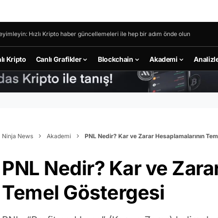
eyimleyin: Hızlı Kripto haber güncellemeleri ile hep bir adım önde olun
lı Kripto
Canlı Grafikler
Blockchain
Akademi
Analizl
Ninja News
Akademi
PNL Nedir? Kar ve Zarar Hesaplamalarının Tem
PNL Nedir? Kar ve Zara
Temel Göstergesi