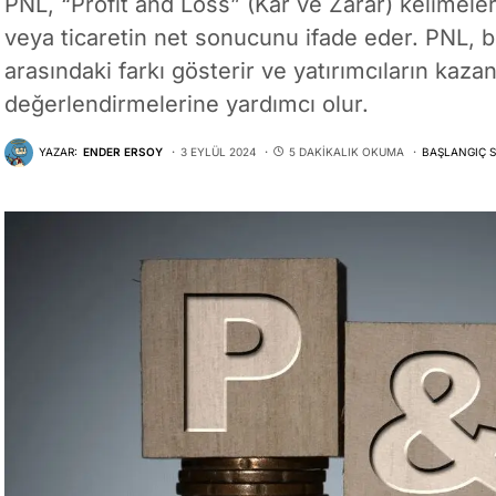
PNL, “Profit and Loss” (Kar ve Zarar) kelimeleri
veya ticaretin net sonucunu ifade eder. PNL, bir 
arasındaki farkı gösterir ve yatırımcıların kazan
değerlendirmelerine yardımcı olur.
YAZAR:
ENDER ERSOY
3 EYLÜL 2024
5 DAKIKALIK OKUMA
BAŞLANGIÇ S