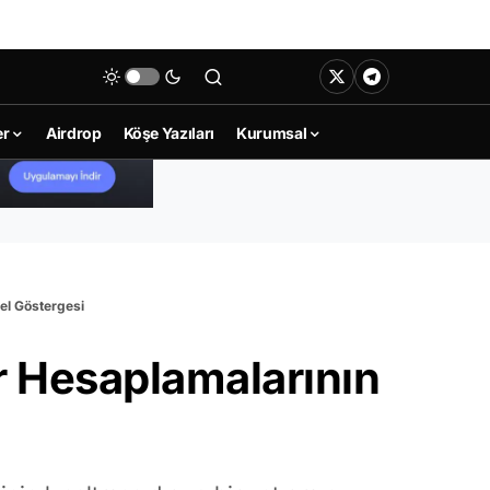
er
Airdrop
Köşe Yazıları
Kurumsal
el Göstergesi
r Hesaplamalarının