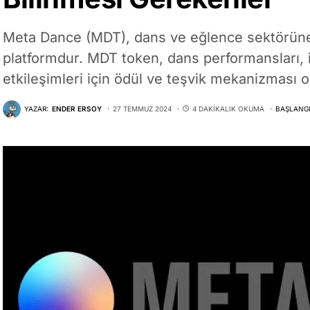
Meta Dance (MDT), dans ve eğlence sektörüne 
platformdur. MDT token, dans performansları, 
etkileşimleri için ödül ve teşvik mekanizması ola
YAZAR:
ENDER ERSOY
27 TEMMUZ 2024
4 DAKIKALIK OKUMA
BAŞLANGI