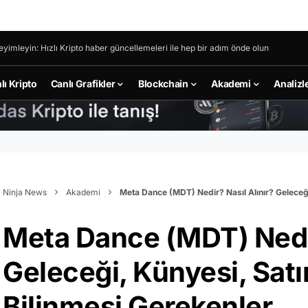
eyimleyin: Hızlı Kripto haber güncellemeleri ile hep bir adım önde olun
lı Kripto
Canlı Grafikler
Blockchain
Akademi
Analizl
Ninja News
Akademi
Meta Dance (MDT) Nedir? Nasıl Alınır? Geleceğ
Meta Dance (MDT) Nedir
Geleceği, Künyesi, Sa
Bilinmesi Gerekenler