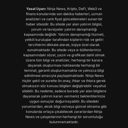
Yasal Uyarı:
Ninja News, Kripto, DeFi, Web3 ve
finans konularında son dakika haberleri, uzman
analizleri ve canlı fiyat güncellemeleri sunan bir
haber sitesidir. Bu sitede yer alan yatırım bilgisi,
yorum ve tavsiyeler yatırım danışmanlığı
kapsamında değildir. Yatırım danışmanlığı hizmeti,
yetkili kuruluşlar tarafından kişilerin risk ve getiri
tercihlerini dikkate alarak, kişiye özel olarak
sunulmaktadır. Bu sitede veya e-bültenlerimiz
kapsamındaki sözel, yazılı ve grafiksel dahil olmak
üzere tüm bilgi ve analizler; herhangi bir karara
dayanak oluşturması noktasında herhangi bir
teminat, garanti oluşturmamakta ve yalnızca bilgi
edinilmesi amacıyla paylaşılmaktadır. Ninja News
hiçbir şekil ve surette ön onay, ihbar ve ihtara gerek
olmaksızın söz konusu bilgileri değiştirebilir veyahut
silebilir. Bu nedenle, sadece burada yer alan bilgilere
dayanarak yatırım kararı vermeniz beklentilerinize
uygun sonuçlar doğurmayabilir. Bu sitedeki
yorumlardan, eksik bilgi ve/veya güncel olmama gibi
konularda ortaya çıkabilecek zararlardan Ninja
News ve çalışanlarının herhangi bir sorumluluğu
bulunmamaktadır.