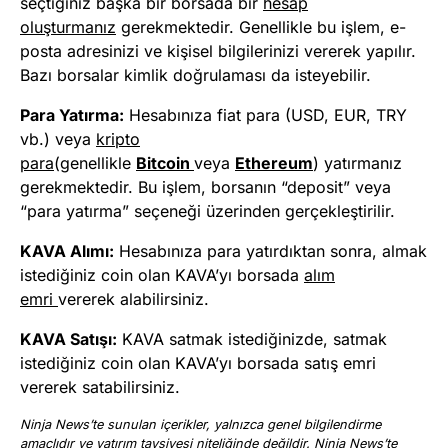
seçtiğiniz başka bir borsada bir
hesap
oluşturmanız
gerekmektedir. Genellikle bu işlem, e-
posta adresinizi ve kişisel bilgilerinizi vererek yapılır.
Bazı borsalar kimlik doğrulaması da isteyebilir.
Para Yatırma:
Hesabınıza fiat para (USD, EUR, TRY
vb.) veya
kripto
para
(genellikle
Bitcoin
veya
Ethereum
) yatırmanız
gerekmektedir. Bu işlem, borsanın “deposit” veya
“para yatırma” seçeneği üzerinden gerçekleştirilir.
KAVA Alımı:
Hesabınıza para yatırdıktan sonra, almak
istediğiniz coin olan KAVA’yı borsada
alım
emri
vererek alabilirsiniz.
KAVA Satışı:
KAVA satmak istediğinizde, satmak
istediğiniz coin olan KAVA’yı borsada satış emri
vererek satabilirsiniz.
Ninja News’te sunulan içerikler, yalnızca genel bilgilendirme
amaçlıdır ve yatırım tavsiyesi niteliğinde değildir. Ninja News’te