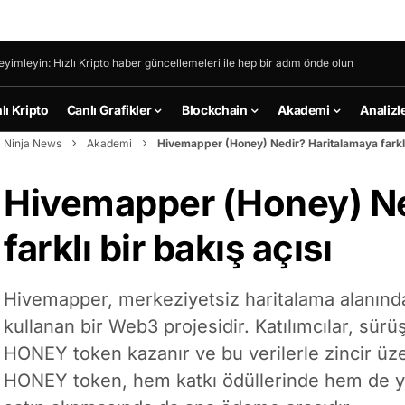
eyimleyin: Hızlı Kripto haber güncellemeleri ile hep bir adım önde olun
lı Kripto
Canlı Grafikler
Blockchain
Akademi
Analizl
Ninja News
Akademi
Hivemapper (Honey) Nedir? Haritalamaya farklı 
Hivemapper (Honey) Ne
farklı bir bakış açısı
Hivemapper, merkeziyetsiz haritalama alanında
kullanan bir Web3 projesidir. Katılımcılar, sü
HONEY token kazanır ve bu verilerle zincir üze
HONEY token, hem katkı ödüllerinde hem de yön