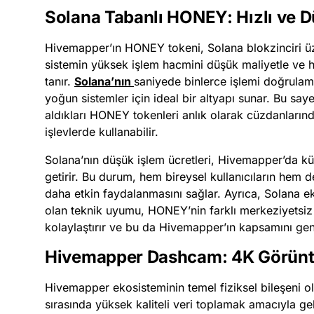
Solana Tabanlı HONEY: Hızlı ve Dü
Hivemapper’ın HONEY tokeni, Solana blokzinciri üze
sistemin yüksek işlem hacmini düşük maliyetle ve h
tanır.
Solana’nın
saniyede binlerce işlemi doğrulam
yoğun sistemler için ideal bir altyapı sunar. Bu sayed
aldıkları HONEY tokenleri anlık olarak cüzdanlarınd
işlevlerde kullanabilir.
Solana’nın düşük işlem ücretleri, Hivemapper’da kü
getirir. Bu durum, hem bireysel kullanıcıların hem d
daha etkin faydalanmasını sağlar. Ayrıca, Solana e
olan teknik uyumu, HONEY’nin farklı merkeziyetsiz
kolaylaştırır ve bu da Hivemapper’ın kapsamını geni
Hivemapper Dashcam: 4K Görünt
Hivemapper ekosisteminin temel fiziksel bileşeni
sırasında yüksek kaliteli veri toplamak amacıyla gel