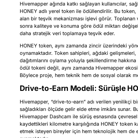
Hivemapper ağında katkı sağlayan kullanıcılar, sağla
HONEY adlı yerel token ile ödüllendirilir. Bu token
alan bir teşvik mekanizması işlevi görür. Toplanan 
sonra kaliteye ve konuma göre ödül miktarı değişebil
daha stratejik veri toplamaya teşvik eder.
HONEY token, aynı zamanda zincir üzerindeki yönet
oynamaktadır. Token sahipleri, ağdaki gelişmeleri,
dağıtımlarını oylama yoluyla şekillendirme hakkına
ödül tokeni değil, aynı zamanda Hivemapper ekosis
Böylece proje, hem teknik hem de sosyal olarak me
Drive-to-Earn Modeli: Sürüşle 
Hivemapper, “drive-to-earn” adı verilen yenilikçi bir
sağladıkları ölçüde gelir elde etme imkânı sunar. Bu
Hivemapper Dashcam ile sürüş esnasında çevresel g
kaydettikleri kilometre karşılığında HONEY token kaz
etmek isteyen bireyler için hem teknolojik hem de 