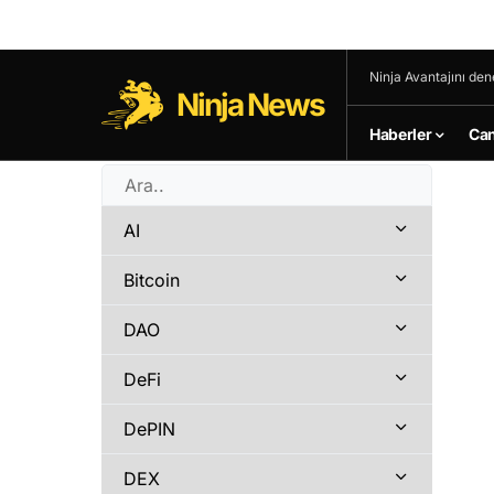
Ninja Avantajını den
Ninja News
Haberler
Can
AI
Bitcoin
DAO
DeFi
DePIN
DEX