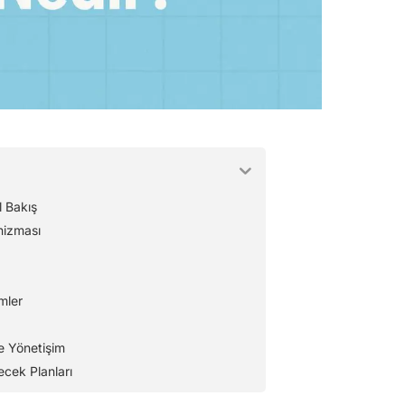
 Bakış
nizması
mler
e Yönetişim
cek Planları