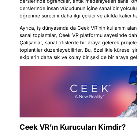
derslerinde öğrenciler, antik medeniyetleri sanal o
derslerinde insan vücudunun içine sanal bir yolculuk
öğrenme sürecini daha ilgi çekici ve akılda kalıcı hal
Ayrıca, iş dünyasında da Ceek VR’nin kullanım alan
sanal toplantılar, Ceek VR platformu sayesinde daha e
Çalışanlar, sanal ofislerde bir araya gelerek projeler
toplantılar düzenleyebilirler. Bu, özellikle küresel şi
ekiplerin daha sık ve kolay bir şekilde bir araya ge
Ceek VR’ın Kurucuları Kimdir?