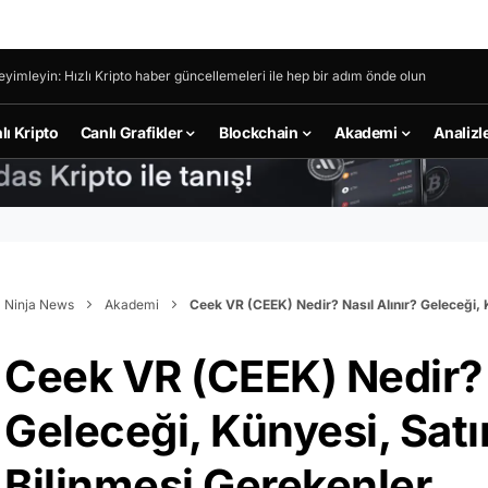
eyimleyin: Hızlı Kripto haber güncellemeleri ile hep bir adım önde olun
lı Kripto
Canlı Grafikler
Blockchain
Akademi
Analizl
Ninja News
Akademi
Ceek VR (CEEK) Nedir? Nasıl Alınır? Geleceği,
Ceek VR (CEEK) Nedir? N
Geleceği, Künyesi, Sa
Bilinmesi Gerekenler