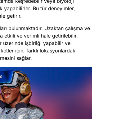
rtamda keşfedebilir veya biyoloji
 yapabilirler. Bu tür deneyimler,
e getirir.
ları bulunmaktadır. Uzaktan çalışma ve
tkili ve verimli hale getirilebilir.
 üzerinde işbirliği yapabilir ve
rketler için, farklı lokasyonlardaki
lmesini sağlar.