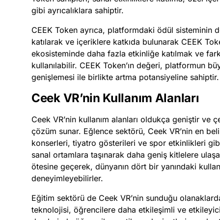
gibi ayrıcalıklara sahiptir.
CEEK Token ayrıca, platformdaki ödül sisteminin de b
katılarak ve içeriklere katkıda bulunarak CEEK Tok
ekosisteminde daha fazla etkinliğe katılmak ve farklı 
kullanılabilir. CEEK Token’ın değeri, platformun bü
genişlemesi ile birlikte artma potansiyeline sahiptir.
Ceek VR’nin Kullanım Alanları
Ceek VR’nin kullanım alanları oldukça geniştir ve çeş
çözüm sunar. Eğlence sektörü, Ceek VR’nin en belir
konserleri, tiyatro gösterileri ve spor etkinlikleri gi
sanal ortamlara taşınarak daha geniş kitlelere ulaşab
ötesine geçerek, dünyanın dört bir yanındaki kullanı
deneyimleyebilirler.
Eğitim sektörü de Ceek VR’nin sunduğu olanaklarda
teknolojisi, öğrencilere daha etkileşimli ve etkiley