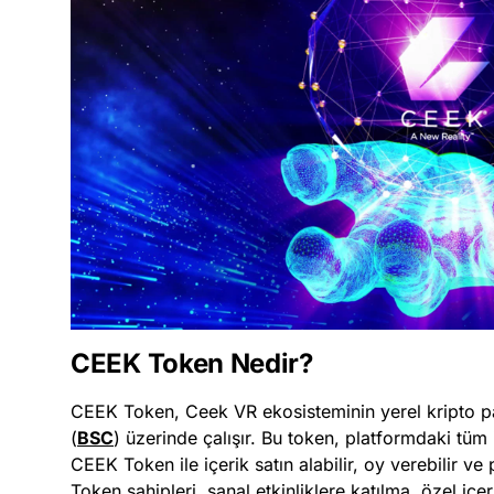
CEEK Token Nedir?
CEEK Token, Ceek VR ekosisteminin yerel kripto pa
(
BSC
) üzerinde çalışır. Bu token, platformdaki tüm i
CEEK Token ile içerik satın alabilir, oy verebilir ve
Token sahipleri, sanal etkinliklere katılma, özel iç