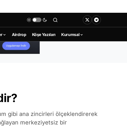
er
Airdrop
Köşe Yazıları
Kurumsal
dir?
um gibi ana zincirleri ölçeklendirerek
ağlayan merkeziyetsiz bir