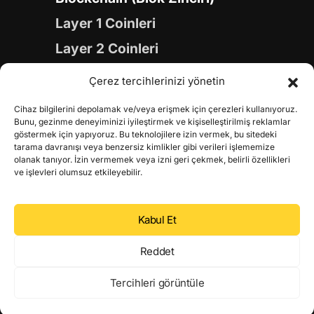
Layer 1 Coinleri
Layer 2 Coinleri
Yapay Zeka (AI) Coinleri
Çerez tercihlerinizi yönetin
Meme Coinleri
Cihaz bilgilerini depolamak ve/veya erişmek için çerezleri kullanıyoruz.
Gaming Coinleri
Bunu, gezinme deneyiminizi iyileştirmek ve kişiselleştirilmiş reklamlar
göstermek için yapıyoruz. Bu teknolojilere izin vermek, bu sitedeki
RWA Coinleri
tarama davranışı veya benzersiz kimlikler gibi verileri işlememize
olanak tanıyor. İzin vermemek veya izni geri çekmek, belirli özellikleri
DeFi Coinleri
ve işlevleri olumsuz etkileyebilir.
DePIN Coinleri
Kabul Et
Metaverse Coinleri
Web 3.0 Coinleri
Reddet
Coin Türevleri
Tercihleri görüntüle