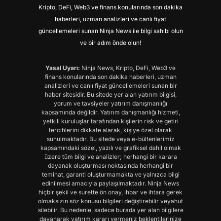
Kripto, DeFi, Web3 ve finans konularında son dakika
haberleri, uzman analizleri ve canlı fiyat
güncellemeleri sunan Ninja News ile bilgi sahibi olun
ve bir adım önde olun!
Yasal Uyarı:
Ninja News, Kripto, DeFi, Web3 ve
finans konularında son dakika haberleri, uzman
analizleri ve canlı fiyat güncellemeleri sunan bir
haber sitesidir. Bu sitede yer alan yatırım bilgisi,
yorum ve tavsiyeler yatırım danışmanlığı
kapsamında değildir. Yatırım danışmanlığı hizmeti,
yetkili kuruluşlar tarafından kişilerin risk ve getiri
tercihlerini dikkate alarak, kişiye özel olarak
sunulmaktadır. Bu sitede veya e-bültenlerimiz
kapsamındaki sözel, yazılı ve grafiksel dahil olmak
üzere tüm bilgi ve analizler; herhangi bir karara
dayanak oluşturması noktasında herhangi bir
teminat, garanti oluşturmamakta ve yalnızca bilgi
edinilmesi amacıyla paylaşılmaktadır. Ninja News
hiçbir şekil ve surette ön onay, ihbar ve ihtara gerek
olmaksızın söz konusu bilgileri değiştirebilir veyahut
silebilir. Bu nedenle, sadece burada yer alan bilgilere
dayanarak yatırım kararı vermeniz beklentilerinize