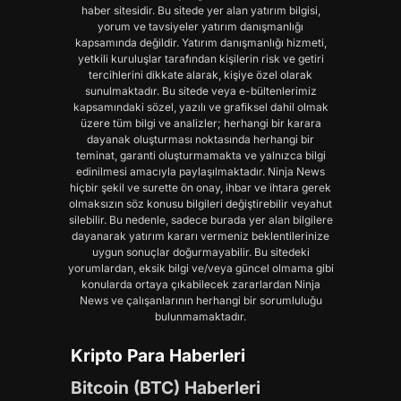
haber sitesidir. Bu sitede yer alan yatırım bilgisi,
yorum ve tavsiyeler yatırım danışmanlığı
kapsamında değildir. Yatırım danışmanlığı hizmeti,
yetkili kuruluşlar tarafından kişilerin risk ve getiri
tercihlerini dikkate alarak, kişiye özel olarak
sunulmaktadır. Bu sitede veya e-bültenlerimiz
kapsamındaki sözel, yazılı ve grafiksel dahil olmak
üzere tüm bilgi ve analizler; herhangi bir karara
dayanak oluşturması noktasında herhangi bir
teminat, garanti oluşturmamakta ve yalnızca bilgi
edinilmesi amacıyla paylaşılmaktadır. Ninja News
hiçbir şekil ve surette ön onay, ihbar ve ihtara gerek
olmaksızın söz konusu bilgileri değiştirebilir veyahut
silebilir. Bu nedenle, sadece burada yer alan bilgilere
dayanarak yatırım kararı vermeniz beklentilerinize
uygun sonuçlar doğurmayabilir. Bu sitedeki
yorumlardan, eksik bilgi ve/veya güncel olmama gibi
konularda ortaya çıkabilecek zararlardan Ninja
News ve çalışanlarının herhangi bir sorumluluğu
bulunmamaktadır.
Kripto Para Haberleri
Bitcoin (BTC) Haberleri