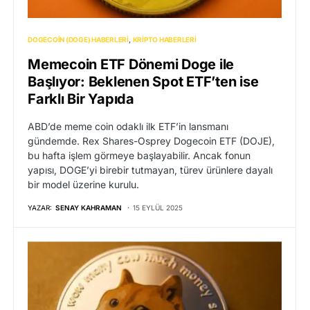
DOGECOIN (DOGE) HABERLERI
KRIPTO HABERLERI
Memecoin ETF Dönemi Doge ile
Başlıyor: Beklenen Spot ETF’ten ise
Farklı Bir Yapıda
ABD’de meme coin odaklı ilk ETF’in lansmanı
gündemde. Rex Shares-Osprey Dogecoin ETF (DOJE),
bu hafta işlem görmeye başlayabilir. Ancak fonun
yapısı, DOGE’yi birebir tutmayan, türev ürünlere dayalı
bir model üzerine kurulu.
YAZAR:
SENAY KAHRAMAN
15 EYLÜL 2025