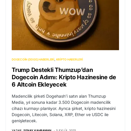
DOGECOIN (DOGE) HABERLERI
KRIPTO HABERLERI
Trump Destekli Thumzup’dan
Dogecoin Adımı: Kripto Hazinesine de
6 Altcoin Ekleyecek
Madencilik şirketi Dogehash’i satın alan Thumzup
Media, yıl sonuna kadar 3.500 Dogecoin madencilik
cihazı kurmayı planlıyor. Ayrıca şirket, kripto hazinesini
Dogecoin, Litecoin, Solana, XRP, Ether ve USDC ile
genişletecek.
YAZAR:
SENAY KAHRAMAN
5 EYLÜL 2025