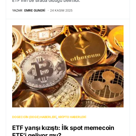
ETF’inin de sırada olduğu belirtildi.
YAZAR:
EMRE GUNERI
24 KASIM 2025
DOGECOIN (DOGE) HABERLERI
KRIPTO HABERLERI
ETF yarışı kızıştı: İlk spot memecoin
ETF’i geliyor mu?