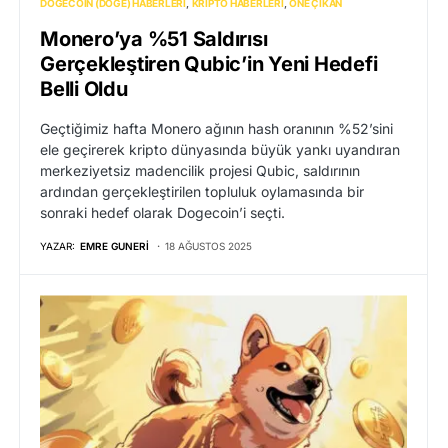
DOGECOIN (DOGE) HABERLERI
KRIPTO HABERLERI
ÖNE ÇIKAN
Monero’ya %51 Saldırısı
Gerçekleştiren Qubic’in Yeni Hedefi
Belli Oldu
Geçtiğimiz hafta Monero ağının hash oranının %52’sini
ele geçirerek kripto dünyasında büyük yankı uyandıran
merkeziyetsiz madencilik projesi Qubic, saldırının
ardından gerçekleştirilen topluluk oylamasında bir
sonraki hedef olarak Dogecoin’i seçti.
YAZAR:
EMRE GUNERI
18 AĞUSTOS 2025