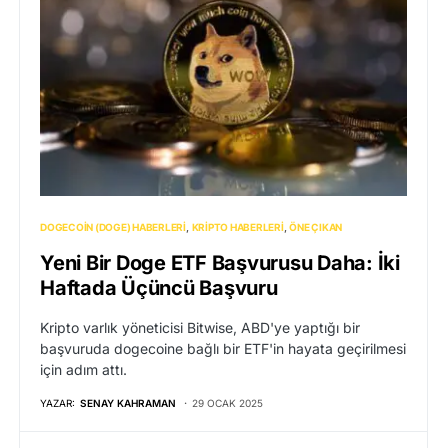
DOGECOIN (DOGE) HABERLERI
KRIPTO HABERLERI
ÖNE ÇIKAN
Yeni Bir Doge ETF Başvurusu Daha: İki
Haftada Üçüncü Başvuru
Kripto varlık yöneticisi Bitwise, ABD'ye yaptığı bir
başvuruda dogecoine bağlı bir ETF'in hayata geçirilmesi
için adım attı.
YAZAR:
SENAY KAHRAMAN
29 OCAK 2025