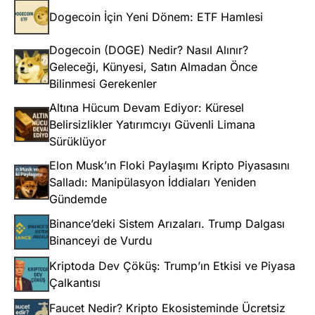
Dogecoin İçin Yeni Dönem: ETF Hamlesi
Dogecoin (DOGE) Nedir? Nasıl Alınır?
Geleceği, Künyesi, Satın Almadan Önce
Bilinmesi Gerekenler
Altına Hücum Devam Ediyor: Küresel
Belirsizlikler Yatırımcıyı Güvenli Limana
Sürüklüyor
Elon Musk’ın Floki Paylaşımı Kripto Piyasasını
Salladı: Manipülasyon İddiaları Yeniden
Gündemde
Binance’deki Sistem Arızaları. Trump Dalgası
Binanceyi de Vurdu
Kriptoda Dev Çöküş: Trump’ın Etkisi ve Piyasa
Çalkantısı
Faucet Nedir? Kripto Ekosisteminde Ücretsiz