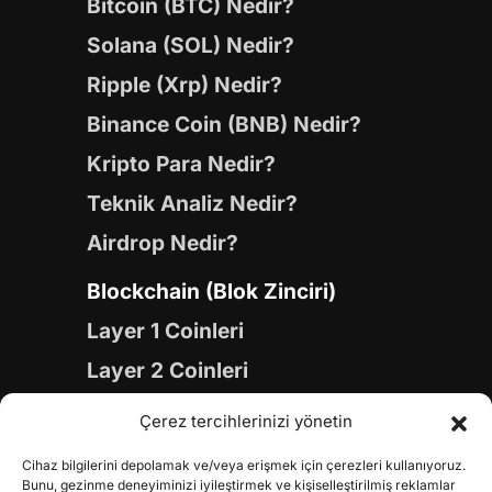
Bitcoin (BTC) Nedir?
Solana (SOL) Nedir?
Ripple (Xrp) Nedir?
Binance Coin (BNB) Nedir?
Kripto Para Nedir?
Teknik Analiz Nedir?
Airdrop Nedir?
Blockchain (Blok Zinciri)
Layer 1 Coinleri
Layer 2 Coinleri
Yapay Zeka (AI) Coinleri
Çerez tercihlerinizi yönetin
Meme Coinleri
Cihaz bilgilerini depolamak ve/veya erişmek için çerezleri kullanıyoruz.
Gaming Coinleri
Bunu, gezinme deneyiminizi iyileştirmek ve kişiselleştirilmiş reklamlar