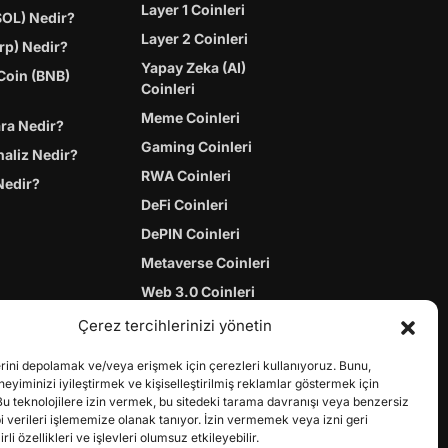
Layer 1 Coinleri
SOL) Nedir?
Layer 2 Coinleri
rp) Nedir?
Yapay Zeka (AI)
Coin (BNB)
Coinleri
Meme Coinleri
ara Nedir?
Gaming Coinleri
naliz Nedir?
RWA Coinleri
Nedir?
DeFi Coinleri
DePIN Coinleri
Metaverse Coinleri
Web 3.0 Coinleri
Coin Türevleri
Çerez tercihlerinizi yönetin
erini depolamak ve/veya erişmek için çerezleri kullanıyoruz. Bunu,
yiminizi iyileştirmek ve kişiselleştirilmiş reklamlar göstermek için
Bu teknolojilere izin vermek, bu sitedeki tarama davranışı veya benzersiz
bi verileri işlememize olanak tanıyor. İzin vermemek veya izni geri
li özellikleri ve işlevleri olumsuz etkileyebilir.