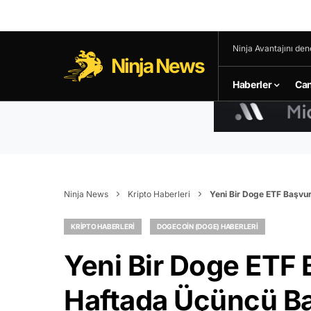
Ninja Avantajını den
Ninja News
Haberler
Can
Ninja News
Kripto Haberleri
Yeni Bir Doge ETF Başvu
KRIPTO HABERLERI
DOGECOIN (DOGE) HABERLERI
Yeni Bir Doge ETF 
Haftada Üçüncü B