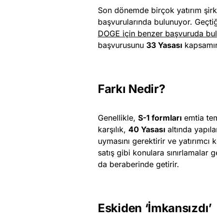
Son dönemde birçok yatırım şirke
başvurularında bulunuyor. Geçti
DOGE için benzer başvuruda bu
başvurusunu
33 Yasası
kapsamınd
Farkı Nedir?
Genellikle,
S-1 formları
emtia teme
karşılık,
40 Yasası
altında yapıl
uymasını gerektirir ve yatırımcı k
satış gibi konulara sınırlamalar g
da beraberinde getirir.
Eskiden ‘İmkansızdı’