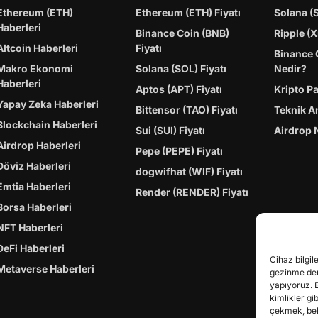
Ethereum (ETH)
Ethereum (ETH) Fiyatı
Solana (
Haberleri
Binance Coin (BNB)
Ripple (X
Altcoin Haberleri
Fiyatı
Binance 
Makro Ekonomi
Solana (SOL) Fiyatı
Nedir?
Haberleri
Aptos (APT) Fiyatı
Kripto P
Yapay Zeka Haberleri
Bittensor (TAO) Fiyatı
Teknik A
Blockchain Haberleri
Sui (SUI) Fiyatı
Airdrop 
Airdrop Haberleri
Pepe (PEPE) Fiyatı
Döviz Haberleri
dogwifhat (WIF) Fiyatı
Emtia Haberleri
Render (RENDER) Fiyatı
Borsa Haberleri
NFT Haberleri
DeFi Haberleri
Cihaz bilgil
Metaverse Haberleri
gezinme dene
yapıyoruz. 
kimlikler gi
çekmek, belir