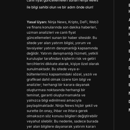
canlı fiyat güncellemeleri sunan Ninja News
ile bilgi sahibi olun ve bir adım önde olun!
Yasal Uyarı:
Ninja News, Kripto, DeFi, Web3
ve finans konularında son dakika haberleri,
uzman analizleri ve canlı fiyat
güncellemeleri sunan bir haber sitesidir. Bu
sitede yer alan yatırım bilgisi, yorum ve
tavsiyeler yatırım danışmanlığı kapsamında
değildir. Yatırım danışmanlığı hizmeti, yetkili
kuruluşlar tarafından kişilerin risk ve getiri
tercihlerini dikkate alarak, kişiye özel olarak
sunulmaktadır. Bu sitede veya e-
bültenlerimiz kapsamındaki sözel, yazılı ve
grafiksel dahil olmak üzere tüm bilgi ve
analizler; herhangi bir karara dayanak
oluşturması noktasında herhangi bir
teminat, garanti oluşturmamakta ve
yalnızca bilgi edinilmesi amacıyla
paylaşılmaktadır. Ninja News hiçbir şekil ve
surette ön onay, ihbar ve ihtara gerek
olmaksızın söz konusu bilgileri değiştirebilir
veyahut silebilir. Bu nedenle, sadece burada
yer alan bilgilere dayanarak yatırım kararı