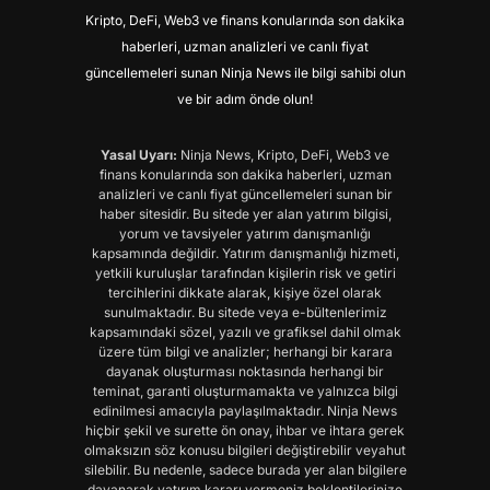
Kripto, DeFi, Web3 ve finans konularında son dakika
haberleri, uzman analizleri ve canlı fiyat
güncellemeleri sunan Ninja News ile bilgi sahibi olun
ve bir adım önde olun!
Yasal Uyarı:
Ninja News, Kripto, DeFi, Web3 ve
finans konularında son dakika haberleri, uzman
analizleri ve canlı fiyat güncellemeleri sunan bir
haber sitesidir. Bu sitede yer alan yatırım bilgisi,
yorum ve tavsiyeler yatırım danışmanlığı
kapsamında değildir. Yatırım danışmanlığı hizmeti,
yetkili kuruluşlar tarafından kişilerin risk ve getiri
tercihlerini dikkate alarak, kişiye özel olarak
sunulmaktadır. Bu sitede veya e-bültenlerimiz
kapsamındaki sözel, yazılı ve grafiksel dahil olmak
üzere tüm bilgi ve analizler; herhangi bir karara
dayanak oluşturması noktasında herhangi bir
teminat, garanti oluşturmamakta ve yalnızca bilgi
edinilmesi amacıyla paylaşılmaktadır. Ninja News
hiçbir şekil ve surette ön onay, ihbar ve ihtara gerek
olmaksızın söz konusu bilgileri değiştirebilir veyahut
silebilir. Bu nedenle, sadece burada yer alan bilgilere
dayanarak yatırım kararı vermeniz beklentilerinize