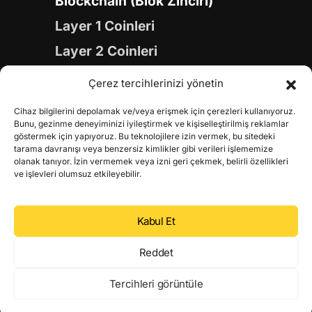
Blockchain (Blok Zinciri)
Layer 1 Coinleri
Layer 2 Coinleri
Yapay Zeka (AI) Coinleri
Çerez tercihlerinizi yönetin
Meme Coinleri
Cihaz bilgilerini depolamak ve/veya erişmek için çerezleri kullanıyoruz.
Gaming Coinleri
Bunu, gezinme deneyiminizi iyileştirmek ve kişiselleştirilmiş reklamlar
göstermek için yapıyoruz. Bu teknolojilere izin vermek, bu sitedeki
RWA Coinleri
tarama davranışı veya benzersiz kimlikler gibi verileri işlememize
olanak tanıyor. İzin vermemek veya izni geri çekmek, belirli özellikleri
DeFi Coinleri
ve işlevleri olumsuz etkileyebilir.
DePIN Coinleri
Kabul Et
Metaverse Coinleri
Web 3.0 Coinleri
Reddet
Coin Türevleri
Tercihleri görüntüle