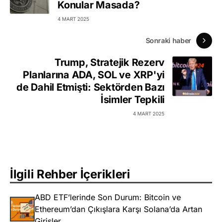
Konular Masada?
4 MART 2025
Sonraki haber
Trump, Stratejik Rezerv
Planlarına ADA, SOL ve XRP'yi
de Dahil Etmişti: Sektörden Bazı
İsimler Tepkili
4 MART 2025
İlgili Rehber İçerikleri
ABD ETF’lerinde Son Durum: Bitcoin ve
Ethereum’dan Çıkışlara Karşı Solana’da Artan
Girişler