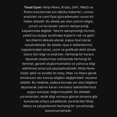
Yasal Uyarı:
Ninja News, Kripto, DeFi, Web3 ve
finans konularında son dakika haberleri, uzman
analizleri ve canlı fiyat güncellemeleri sunan bir
haber sitesidir. Bu sitede yer alan yatırım bilgisi,
yorum ve tavsiyeler yatırım danışmanlığı
kapsamında değildir. Yatırım danışmanlığı hizmeti,
yetkili kuruluşlar tarafından kişilerin risk ve getiri
tercihlerini dikkate alarak, kişiye özel olarak
sunulmaktadır. Bu sitede veya e-bültenlerimiz
kapsamındaki sözel, yazılı ve grafiksel dahil olmak
üzere tüm bilgi ve analizler; herhangi bir karara
dayanak oluşturması noktasında herhangi bir
teminat, garanti oluşturmamakta ve yalnızca bilgi
edinilmesi amacıyla paylaşılmaktadır. Ninja News
hiçbir şekil ve surette ön onay, ihbar ve ihtara gerek
olmaksızın söz konusu bilgileri değiştirebilir veyahut
silebilir. Bu nedenle, sadece burada yer alan bilgilere
dayanarak yatırım kararı vermeniz beklentilerinize
uygun sonuçlar doğurmayabilir. Bu sitedeki
yorumlardan, eksik bilgi ve/veya güncel olmama gibi
konularda ortaya çıkabilecek zararlardan Ninja
News ve çalışanlarının herhangi bir sorumluluğu
bulunmamaktadır.