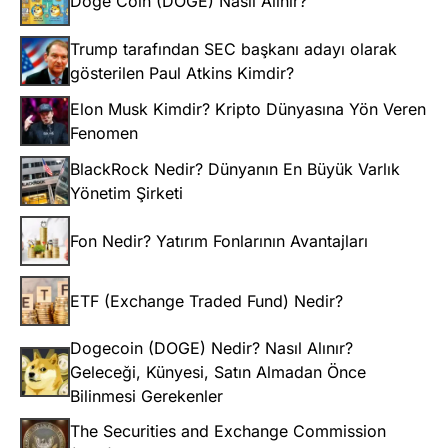
Doge Coin (DOGE) Nasıl Alınır?
Trump tarafından SEC başkanı adayı olarak
gösterilen Paul Atkins Kimdir?
Elon Musk Kimdir? Kripto Dünyasına Yön Veren
Fenomen
BlackRock Nedir? Dünyanın En Büyük Varlık
Yönetim Şirketi
Fon Nedir? Yatırım Fonlarının Avantajları
ETF (Exchange Traded Fund) Nedir?
Dogecoin (DOGE) Nedir? Nasıl Alınır?
Geleceği, Künyesi, Satın Almadan Önce
Bilinmesi Gerekenler
The Securities and Exchange Commission