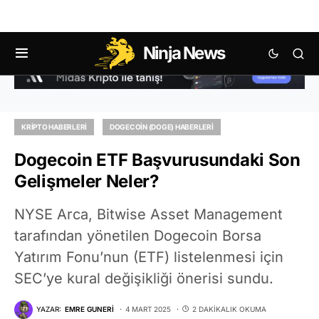
Ninja News
KRIPTO HABERLERI
DOGECOIN (DOGE) HABERLERI
Dogecoin ETF Başvurusundaki Son
Gelişmeler Neler?
NYSE Arca, Bitwise Asset Management
tarafından yönetilen Dogecoin Borsa
Yatırım Fonu’nun (ETF) listelenmesi için
SEC’ye kural değişikliği önerisi sundu.
YAZAR:
EMRE GUNERI
4 MART 2025
2 DAKIKALIK OKUMA