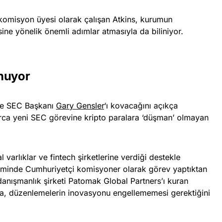
komisyon üyesi olarak çalışan Atkins, kurumun
esine yönelik önemli adımlar atmasıyla da biliniyor.
unuyor
de SEC Başkanı
Gary Gensler
‘ı kovacağını açıkça
rca yeni SEC görevine kripto paralara ‘düşman’ olmayan
tal varlıklar ve fintech şirketlerine verdiği destekle
iminde Cumhuriyetçi komisyoner olarak görev yaptıktan
danışmanlık şirketi Patomak Global Partners’ı kuran
nda, düzenlemelerin inovasyonu engellememesi gerektiğini