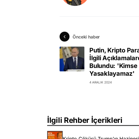
Önceki haber
Putin, Kripto Par
İlgili Açıklamala
Bulundu: 'Kimse
Yasaklayamaz'
4 ARALIK 2024
İlgili Rehber İçerikleri
Kripto Çöküşü Trump’ın Hazinesi