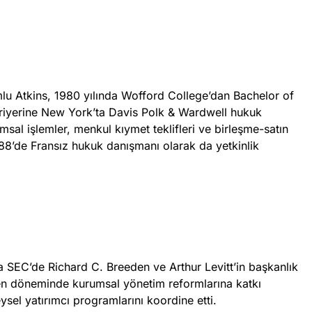
lu Atkins, 1980 yılında Wofford College’dan Bachelor of
riyerine New York’ta Davis Polk & Wardwell hukuk
sal işlemler, menkul kıymet teklifleri ve birleşme-satın
88’de Fransız hukuk danışmanı olarak da yetkinlik
da SEC’de Richard C. Breeden ve Arthur Levitt’in başkanlık
en döneminde kurumsal yönetim reformlarına katkı
sel yatırımcı programlarını koordine etti.