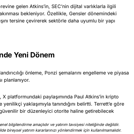
vine gelen Atkins’in, SEC’nin dijital varlıklarla ilgili
 takınması bekleniyor. Özellikle, Gensler dönemindeki
şını tersine çevirerek sektörle daha uyumlu bir yapı
inde Yeni Dönem
olandırıcılığı önleme, Ponzi şemalarını engelleme ve piyasa
ı planlanıyor.
t, X platformundaki paylaşımında Paul Atkins’in kripto
enilikçi yaklaşımıyla tanındığını belirtti. Terrett’e göre
üvenilir bir düzenleyici otorite haline getirebilecek
nel bilgilendirme amaçlıdır ve yatırım tavsiyesi niteliğinde değildir.
ilde bireysel yatırım kararlarınızı yönlendirmek için kullanılmamalıdır.