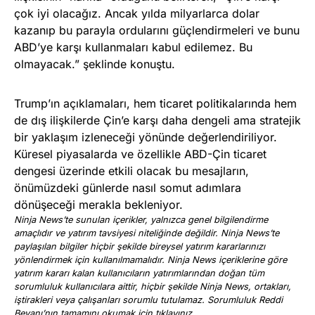
çok iyi olacağız. Ancak yılda milyarlarca dolar
kazanıp bu parayla ordularını güçlendirmeleri ve bunu
ABD’ye karşı kullanmaları kabul edilemez. Bu
olmayacak.” şeklinde konuştu.
Trump’ın açıklamaları, hem ticaret politikalarında hem
de dış ilişkilerde Çin’e karşı daha dengeli ama stratejik
bir yaklaşım izleneceği yönünde değerlendiriliyor.
Küresel piyasalarda ve özellikle ABD-Çin ticaret
dengesi üzerinde etkili olacak bu mesajların,
önümüzdeki günlerde nasıl somut adımlara
dönüşeceği merakla bekleniyor.
Ninja News’te sunulan içerikler, yalnızca genel bilgilendirme
amaçlıdır ve yatırım tavsiyesi niteliğinde değildir. Ninja News’te
paylaşılan bilgiler hiçbir şekilde bireysel yatırım kararlarınızı
yönlendirmek için kullanılmamalıdır. Ninja News içeriklerine göre
yatırım kararı kalan kullanıcıların yatırımlarından doğan tüm
sorumluluk kullanıcılara aittir, hiçbir şekilde Ninja News, ortakları,
iştirakleri veya çalışanları sorumlu tutulamaz. Sorumluluk Reddi
Beyanı’nın tamamını okumak için
tıklayınız
.