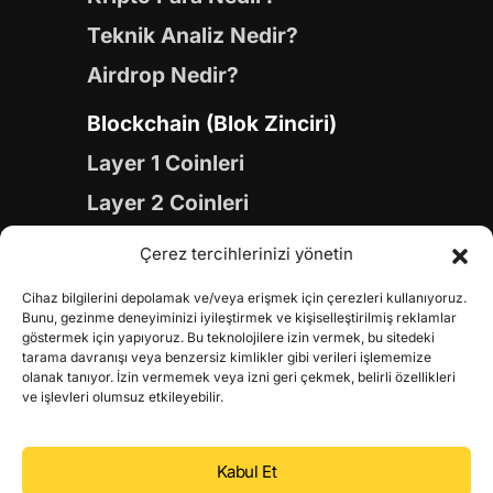
Teknik Analiz Nedir?
Airdrop Nedir?
Blockchain (Blok Zinciri)
Layer 1 Coinleri
Layer 2 Coinleri
Yapay Zeka (AI) Coinleri
Çerez tercihlerinizi yönetin
Meme Coinleri
Cihaz bilgilerini depolamak ve/veya erişmek için çerezleri kullanıyoruz.
Gaming Coinleri
Bunu, gezinme deneyiminizi iyileştirmek ve kişiselleştirilmiş reklamlar
göstermek için yapıyoruz. Bu teknolojilere izin vermek, bu sitedeki
RWA Coinleri
tarama davranışı veya benzersiz kimlikler gibi verileri işlememize
olanak tanıyor. İzin vermemek veya izni geri çekmek, belirli özellikleri
DeFi Coinleri
ve işlevleri olumsuz etkileyebilir.
DePIN Coinleri
Kabul Et
Metaverse Coinleri