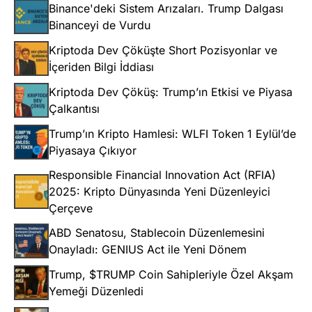
Binance'deki Sistem Arızaları. Trump Dalgası
Binanceyi de Vurdu
Kriptoda Dev Çöküşte Short Pozisyonlar ve
İçeriden Bilgi İddiası
Kriptoda Dev Çöküş: Trump’ın Etkisi ve Piyasa
Çalkantısı
Trump’ın Kripto Hamlesi: WLFI Token 1 Eylül’de
Piyasaya Çıkıyor
Responsible Financial Innovation Act (RFIA)
2025: Kripto Dünyasında Yeni Düzenleyici
Çerçeve
ABD Senatosu, Stablecoin Düzenlemesini
Onayladı: GENIUS Act ile Yeni Dönem
Trump, $TRUMP Coin Sahipleriyle Özel Akşam
Yemeği Düzenledi