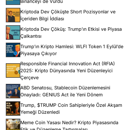
Binanceyi de Vurdu
Kriptoda Dev Çöküşte Short Pozisyonlar ve
İçeriden Bilgi İddiası
Kriptoda Dev Çöküş: Trump’ın Etkisi ve Piyasa
Çalkantısı
Trump’ın Kripto Hamlesi: WLFI Token 1 Eylül’de
Piyasaya Çıkıyor
Responsible Financial Innovation Act (RFIA)
2025: Kripto Dünyasında Yeni Düzenleyici
Çerçeve
ABD Senatosu, Stablecoin Düzenlemesini
Onayladı: GENIUS Act ile Yeni Dönem
Trump, $TRUMP Coin Sahipleriyle Özel Akşam
Yemeği Düzenledi
Meme Coin Yasası Nedir? Kripto Piyasasında
Etik ve Düzenleme Tartışmaları