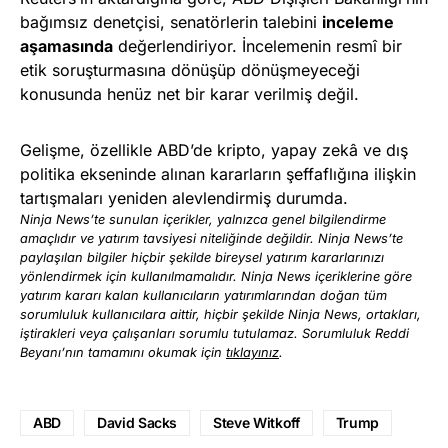
bağımsız denetçisi, senatörlerin talebini
inceleme
aşamasında
değerlendiriyor. İncelemenin resmî bir
etik soruşturmasına dönüşüp dönüşmeyeceği
konusunda henüz net bir karar verilmiş değil.
Gelişme, özellikle ABD’de kripto, yapay zekâ ve dış
politika ekseninde alınan kararların şeffaflığına ilişkin
tartışmaları yeniden alevlendirmiş durumda.
Ninja News’te sunulan içerikler, yalnızca genel bilgilendirme
amaçlıdır ve yatırım tavsiyesi niteliğinde değildir. Ninja News’te
paylaşılan bilgiler hiçbir şekilde bireysel yatırım kararlarınızı
yönlendirmek için kullanılmamalıdır. Ninja News içeriklerine göre
yatırım kararı kalan kullanıcıların yatırımlarından doğan tüm
sorumluluk kullanıcılara aittir, hiçbir şekilde Ninja News, ortakları,
iştirakleri veya çalışanları sorumlu tutulamaz. Sorumluluk Reddi
Beyanı’nın tamamını okumak için
tıklayınız
.
ABD
David Sacks
Steve Witkoff
Trump