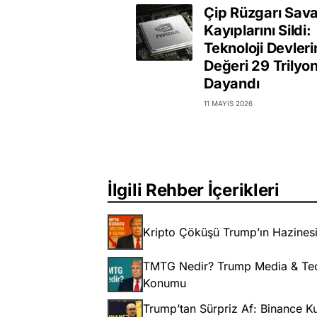
Çip Rüzgarı Sava
Kayıplarını Sildi:
Teknoloji Devleri
Değeri 29 Trilyo
Dayandı
11 MAYIS 2026
İlgili Rehber İçerikleri
Kripto Çöküşü Trump’ın Hazinesi
TMTG Nedir? Trump Media & Tech
Konumu
Trump’tan Sürpriz Af: Binance 