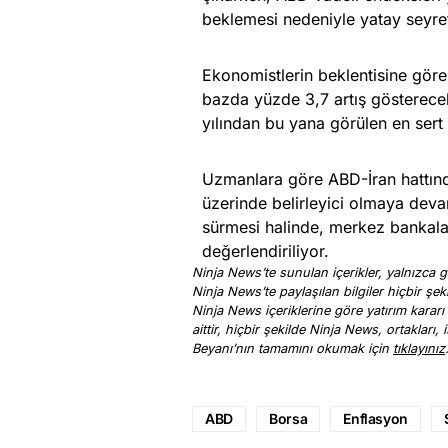
beklemesi nedeniyle yatay seyret
Ekonomistlerin beklentisine göre 
bazda yüzde 3,7 artış gösterecek
yılından bu yana görülen en sert a
Uzmanlara göre ABD-İran hattında
üzerinde belirleyici olmaya devam
sürmesi halinde, merkez bankalar
değerlendiriliyor.
Ninja News’te sunulan içerikler, yalnızca ge
Ninja News’te paylaşılan bilgiler hiçbir şek
Ninja News içeriklerine göre yatırım kararı
aittir, hiçbir şekilde Ninja News, ortakları
Beyanı’nın tamamını okumak için
tıklayınız
ABD
Borsa
Enflasyon