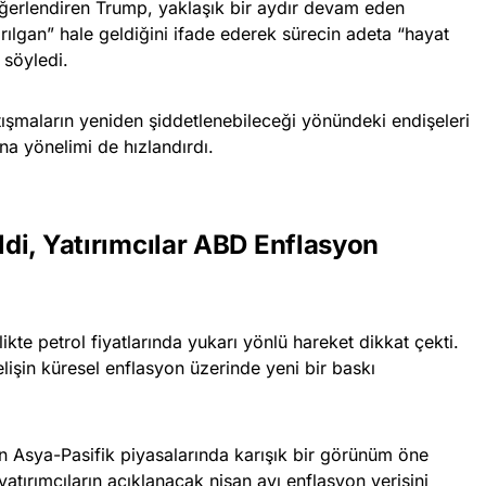
ğerlendiren Trump, yaklaşık bir aydır devam eden
rılgan” hale geldiğini ifade ederek sürecin adeta “hayat
 söyledi.
ışmaların yeniden şiddetlenebileceği yönündeki endişeleri
rına yönelimi de hızlandırdı.
eldi, Yatırımcılar ABD Enflasyon
rlikte petrol fiyatlarında yukarı yönlü hareket dikkat çekti.
lişin küresel enflasyon üzerinde yeni bir baskı
n Asya-Pasifik piyasalarında karışık bir görünüm öne
atırımcıların açıklanacak nisan ayı enflasyon verisini