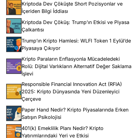
Kriptoda Dev Çöküşte Short Pozisyonlar ve
İçeriden Bilgi İddiası
Kriptoda Dev Çöküş: Trump’ın Etkisi ve Piyasa
Çalkantısı
Trump’ın Kripto Hamlesi: WLFI Token 1 Eylül’de
Piyasaya Çıkıyor
Kripto Paraların Enflasyonla Mücadeledeki
Rolü: Dijital Varlıkların Alternatif Değer Saklama
İşlevi
Responsible Financial Innovation Act (RFIA)
2025: Kripto Dünyasında Yeni Düzenleyici
Çerçeve
Paper Hand Nedir? Kripto Piyasalarında Erken
Satışın Psikolojisi
401(k) Emeklilik Planı Nedir? Kripto
Yatırımlarındaki Yeri ve Etkisi