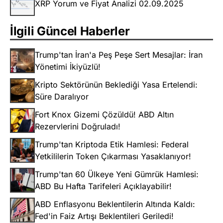
XRP Yorum ve Fiyat Analizi 02.09.2025
İlgili Güncel Haberler
Trump'tan İran'a Peş Peşe Sert Mesajlar: İran
Yönetimi İkiyüzlü!
Kripto Sektörünün Beklediği Yasa Ertelendi:
Süre Daralıyor
Fort Knox Gizemi Çözüldü! ABD Altın
Rezervlerini Doğruladı!
Trump'tan Kriptoda Etik Hamlesi: Federal
Yetkililerin Token Çıkarması Yasaklanıyor!
Trump'tan 60 Ülkeye Yeni Gümrük Hamlesi:
ABD Bu Hafta Tarifeleri Açıklayabilir!
ABD Enflasyonu Beklentilerin Altında Kaldı:
Fed'in Faiz Artışı Beklentileri Geriledi!