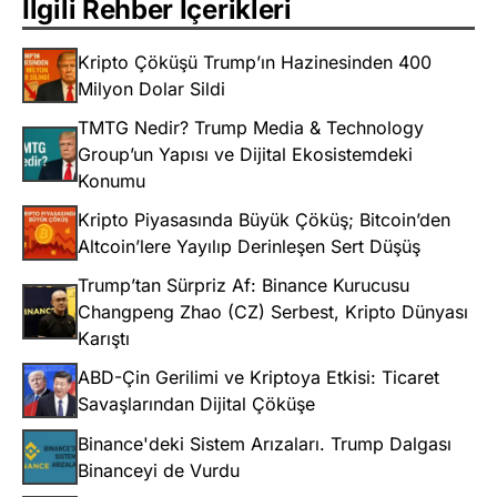
İlgili Rehber İçerikleri
Kripto Çöküşü Trump’ın Hazinesinden 400
Milyon Dolar Sildi
TMTG Nedir? Trump Media & Technology
Group’un Yapısı ve Dijital Ekosistemdeki
Konumu
Kripto Piyasasında Büyük Çöküş; Bitcoin’den
Altcoin’lere Yayılıp Derinleşen Sert Düşüş
Trump’tan Sürpriz Af: Binance Kurucusu
Changpeng Zhao (CZ) Serbest, Kripto Dünyası
Karıştı
ABD-Çin Gerilimi ve Kriptoya Etkisi: Ticaret
Savaşlarından Dijital Çöküşe
Binance'deki Sistem Arızaları. Trump Dalgası
Binanceyi de Vurdu