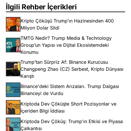
İlgili Rehber İçerikleri
Kripto Çöküşü Trump’ın Hazinesinden 400
Milyon Dolar Sildi
TMTG Nedir? Trump Media & Technology
Group’un Yapısı ve Dijital Ekosistemdeki
Konumu
Trump’tan Sürpriz Af: Binance Kurucusu
Changpeng Zhao (CZ) Serbest, Kripto Dünyası
Karıştı
Binance'deki Sistem Arızaları. Trump Dalgası
Binanceyi de Vurdu
Kriptoda Dev Çöküşte Short Pozisyonlar ve
İçeriden Bilgi İddiası
Kriptoda Dev Çöküş: Trump’ın Etkisi ve Piyasa
Çalkantısı