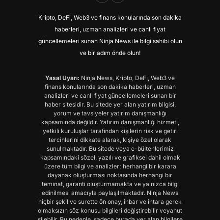
Kripto, DeFi, Web3 ve finans konularında son dakika
haberleri, uzman analizleri ve canlı fiyat
güncellemeleri sunan Ninja News ile bilgi sahibi olun
ve bir adım önde olun!
Yasal Uyarı:
Ninja News, Kripto, DeFi, Web3 ve
finans konularında son dakika haberleri, uzman
analizleri ve canlı fiyat güncellemeleri sunan bir
haber sitesidir. Bu sitede yer alan yatırım bilgisi,
yorum ve tavsiyeler yatırım danışmanlığı
kapsamında değildir. Yatırım danışmanlığı hizmeti,
yetkili kuruluşlar tarafından kişilerin risk ve getiri
tercihlerini dikkate alarak, kişiye özel olarak
sunulmaktadır. Bu sitede veya e-bültenlerimiz
kapsamındaki sözel, yazılı ve grafiksel dahil olmak
üzere tüm bilgi ve analizler; herhangi bir karara
dayanak oluşturması noktasında herhangi bir
teminat, garanti oluşturmamakta ve yalnızca bilgi
edinilmesi amacıyla paylaşılmaktadır. Ninja News
hiçbir şekil ve surette ön onay, ihbar ve ihtara gerek
olmaksızın söz konusu bilgileri değiştirebilir veyahut
silebilir. Bu nedenle, sadece burada yer alan bilgilere