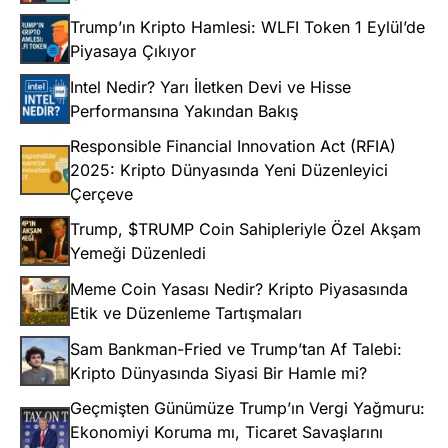
Trump’ın Kripto Hamlesi: WLFI Token 1 Eylül’de
Piyasaya Çıkıyor
Intel Nedir? Yarı İletken Devi ve Hisse
Performansına Yakından Bakış
Responsible Financial Innovation Act (RFIA)
2025: Kripto Dünyasında Yeni Düzenleyici
Çerçeve
Trump, $TRUMP Coin Sahipleriyle Özel Akşam
Yemeği Düzenledi
Meme Coin Yasası Nedir? Kripto Piyasasında
Etik ve Düzenleme Tartışmaları
Sam Bankman-Fried ve Trump’tan Af Talebi:
Kripto Dünyasında Siyasi Bir Hamle mi?
Geçmişten Günümüze Trump’ın Vergi Yağmuru:
Ekonomiyi Koruma mı, Ticaret Savaşlarını