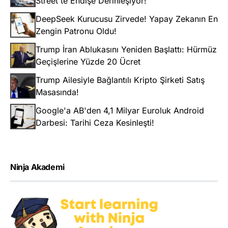
Street'te Endişe Derinleşiyor!
DeepSeek Kurucusu Zirvede! Yapay Zekanın En
Zengin Patronu Oldu!
Trump İran Ablukasını Yeniden Başlattı: Hürmüz
Geçişlerine Yüzde 20 Ücret
Trump Ailesiyle Bağlantılı Kripto Şirketi Satış
Masasında!
Google'a AB'den 4,1 Milyar Euroluk Android
Darbesi: Tarihi Ceza Kesinleşti!
Ninja Akademi