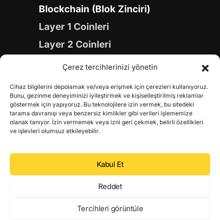
Blockchain (Blok Zinciri)
Layer 1 Coinleri
Layer 2 Coinleri
Yapay Zeka (AI) Coinleri
Çerez tercihlerinizi yönetin
Meme Coinleri
Cihaz bilgilerini depolamak ve/veya erişmek için çerezleri kullanıyoruz.
Gaming Coinleri
Bunu, gezinme deneyiminizi iyileştirmek ve kişiselleştirilmiş reklamlar
göstermek için yapıyoruz. Bu teknolojilere izin vermek, bu sitedeki
RWA Coinleri
tarama davranışı veya benzersiz kimlikler gibi verileri işlememize
olanak tanıyor. İzin vermemek veya izni geri çekmek, belirli özellikleri
DeFi Coinleri
ve işlevleri olumsuz etkileyebilir.
DePIN Coinleri
Kabul Et
Metaverse Coinleri
Web 3.0 Coinleri
Reddet
Coin Türevleri
Tercihleri görüntüle