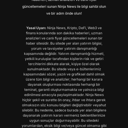
güncellemeleri sunan Ninja News ile bilgi sahibi olun
ve bir adım önde olun!
Yasal Uyarı:
Ninja News, Kripto, DeFi, Web3 ve
finans konularında son dakika haberleri, uzman
analizleri ve canlı fiyat güncellemeleri sunan bir
haber sitesidir. Bu sitede yer alan yatırım bilgisi,
yorum ve tavsiyeler yatırım danışmanlığı
kapsamında değildir. Yatırım danışmanlığı hizmeti,
yetkili kuruluşlar tarafından kişilerin risk ve getiri
tercihlerini dikkate alarak, kişiye özel olarak
sunulmaktadır. Bu sitede veya e-bültenlerimiz
kapsamındaki sözel, yazılı ve grafiksel dahil olmak
üzere tüm bilgi ve analizler; herhangi bir karara
dayanak oluşturması noktasında herhangi bir
teminat, garanti oluşturmamakta ve yalnızca bilgi
edinilmesi amacıyla paylaşılmaktadır. Ninja News
hiçbir şekil ve surette ön onay, ihbar ve ihtara gerek
olmaksızın söz konusu bilgileri değiştirebilir veyahut
silebilir. Bu nedenle, sadece burada yer alan bilgilere
dayanarak yatırım kararı vermeniz beklentilerinize
uygun sonuçlar doğurmayabilir. Bu sitedeki
yorumlardan, eksik bilgi ve/veya güncel olmama gibi