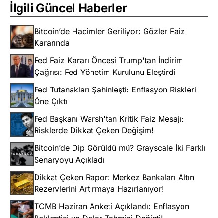
İlgili Güncel Haberler
Bitcoin’de Hacimler Geriliyor: Gözler Faiz
Kararında
Fed Faiz Kararı Öncesi Trump'tan İndirim
Çağrısı: Fed Yönetim Kurulunu Eleştirdi
Fed Tutanakları Şahinleşti: Enflasyon Riskleri
Öne Çıktı
Fed Başkanı Warsh'tan Kritik Faiz Mesajı:
Risklerde Dikkat Çeken Değişim!
Bitcoin’de Dip Görüldü mü? Grayscale İki Farklı
Senaryoyu Açıkladı
Dikkat Çeken Rapor: Merkez Bankaları Altın
Rezervlerini Artırmaya Hazırlanıyor!
TCMB Haziran Anketi Açıklandı: Enflasyon
Beklentisi ve Dolar Tahmini Değişti!