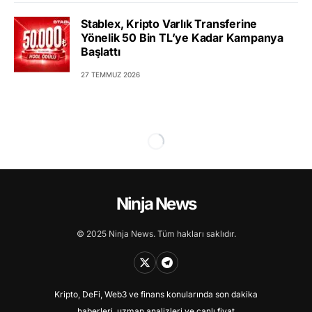
Stablex, Kripto Varlık Transferine
Yönelik 50 Bin TL’ye Kadar Kampanya
Başlattı
27 TEMMUZ 2026
Ninja News
© 2025 Ninja News. Tüm hakları saklıdır.
Kripto, DeFi, Web3 ve finans konularında son dakika
haberleri, uzman analizleri ve canlı fiyat