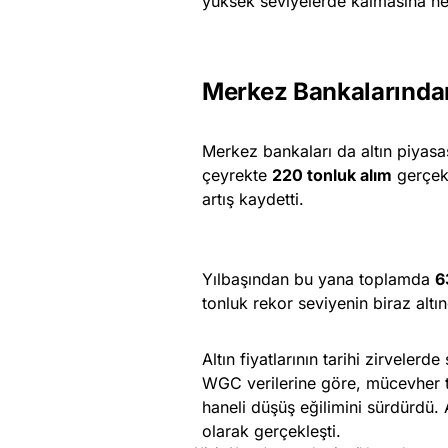
yüksek seviyelerde kalmasına ne
Merkez Bankalarında
Merkez bankaları da altın piyasa
çeyrekte
220 tonluk alım
gerçekl
artış kaydetti.
Yılbaşından bu yana toplamda
6
tonluk rekor seviyenin biraz altın
Altın fiyatlarının tarihi zirveler
WGC verilerine göre, mücevher tük
haneli düşüş eğilimini sürdürdü.
olarak gerçekleşti.