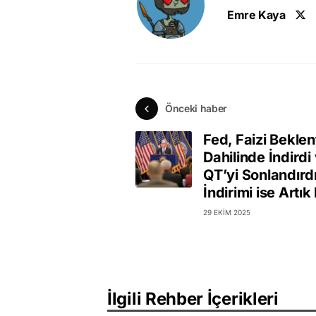
Emre Kaya
Önceki haber
Fed, Faizi Beklent
Dahilinde İndirdi
QT’yi Sonlandırdı
İndirimi ise Artık 
29 EKIM 2025
İlgili Rehber İçerikleri