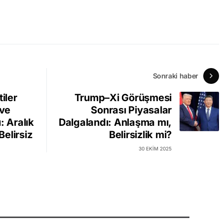
Sonraki haber
iler
Trump–Xi Görüşmesi
 ve
Sonrası Piyasalar
: Aralık
Dalgalandı: Anlaşma mı,
Belirsiz
Belirsizlik mi?
30 EKIM 2025