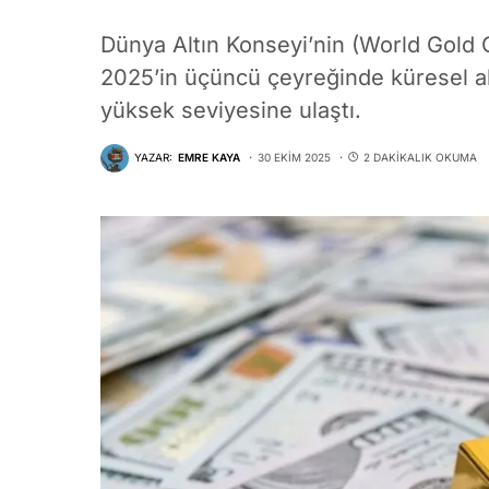
Dünya Altın Konseyi’nin (World Gold 
2025’in üçüncü çeyreğinde küresel alt
yüksek seviyesine ulaştı.
YAZAR:
EMRE KAYA
30 EKIM 2025
2 DAKIKALIK OKUMA