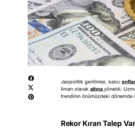
Jeopolitik gerilimler, kalıcı
en
f
l
liman olarak
altına
yöneldi. Uzma
trendinin önümüzdeki dönemde 
Rekor Kıran Talep Va