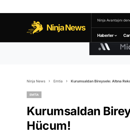
Ninja Avantajını den
Ninja News
Haberler
Can
Ninja News
Emtia
Kurumsaldan Bireysele: Altına Re
EMTIA
Kurumsaldan Bireys
Hücum!