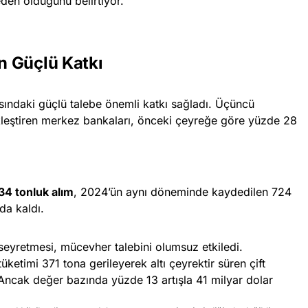
den olduğunu belirtiyor.
n Güçlü Katkı
sındaki güçlü talebe önemli katkı sağladı. Üçüncü
eştiren merkez bankaları, önceki çeyreğe göre yüzde 28
34 tonluk alım
, 2024’ün aynı döneminde kaydedilen 724
da kaldı.
de seyretmesi, mücevher talebini olumsuz etkiledi.
etimi 371 tona gerileyerek altı çeyrektir süren çift
 Ancak değer bazında yüzde 13 artışla 41 milyar dolar