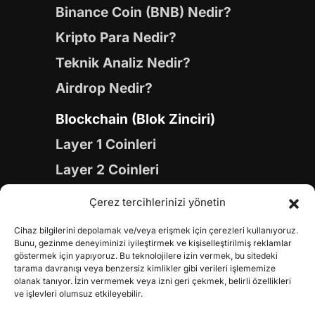
Binance Coin (BNB) Nedir?
Kripto Para Nedir?
Teknik Analiz Nedir?
Airdrop Nedir?
Blockchain (Blok Zinciri)
Layer 1 Coinleri
Layer 2 Coinleri
Yapay Zeka (AI) Coinleri
Çerez tercihlerinizi yönetin
Meme Coinleri
Cihaz bilgilerini depolamak ve/veya erişmek için çerezleri kullanıyoruz.
Gaming Coinleri
Bunu, gezinme deneyiminizi iyileştirmek ve kişiselleştirilmiş reklamlar
göstermek için yapıyoruz. Bu teknolojilere izin vermek, bu sitedeki
RWA Coinleri
tarama davranışı veya benzersiz kimlikler gibi verileri işlememize
olanak tanıyor. İzin vermemek veya izni geri çekmek, belirli özellikleri
DeFi Coinleri
ve işlevleri olumsuz etkileyebilir.