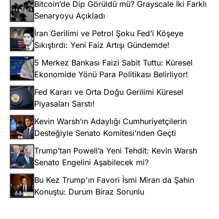
Bitcoin’de Dip Görüldü mü? Grayscale İki Farklı
Senaryoyu Açıkladı
İran Gerilimi ve Petrol Şoku Fed’i Köşeye
Sıkıştırdı: Yeni Faiz Artışı Gündemde!
5 Merkez Bankası Faizi Sabit Tuttu: Küresel
Ekonomide Yönü Para Politikası Belirliyor!
Fed Kararı ve Orta Doğu Gerilimi Küresel
Piyasaları Sarstı!
Kevin Warsh’ın Adaylığı Cumhuriyetçilerin
Desteğiyle Senato Komitesi’nden Geçti
Trump’tan Powell’a Yeni Tehdit: Kevin Warsh
Senato Engelini Aşabilecek mi?
Bu Kez Trump'ın Favori İsmi Miran da Şahin
Konuştu: Durum Biraz Sorunlu