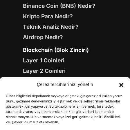
Binance Coin (BNB) Nedir?
Kripto Para Nedir?
Teknik Analiz Nedir?
Airdrop Nedir?
Blockchain (Blok Zinciri)
Layer 1 Coinleri
Layer 2 Coinleri
Yapay Zeka (AI) Coinleri
Çerez tercihlerinizi yönetin
Meme Coinleri
Cihaz bilgilerini depolamak ve/veya erişmek için çerezleri kullanıyoruz.
Gaming Coinleri
Bunu, gezinme deneyiminizi iyileştirmek ve kişiselleştirilmiş reklamlar
göstermek için yapıyoruz. Bu teknolojilere izin vermek, bu sitedeki
RWA Coinleri
tarama davranışı veya benzersiz kimlikler gibi verileri işlememize
olanak tanıyor. İzin vermemek veya izni geri çekmek, belirli özellikleri
DeFi Coinleri
ve işlevleri olumsuz etkileyebilir.