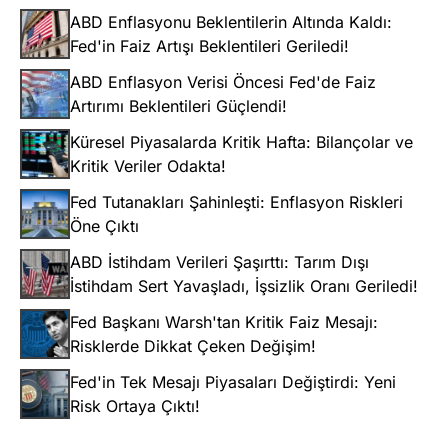
ABD Enflasyonu Beklentilerin Altında Kaldı:
Fed'in Faiz Artışı Beklentileri Geriledi!
ABD Enflasyon Verisi Öncesi Fed'de Faiz
Artırımı Beklentileri Güçlendi!
Küresel Piyasalarda Kritik Hafta: Bilançolar ve
Kritik Veriler Odakta!
Fed Tutanakları Şahinleşti: Enflasyon Riskleri
Öne Çıktı
ABD İstihdam Verileri Şaşırttı: Tarım Dışı
İstihdam Sert Yavaşladı, İşsizlik Oranı Geriledi!
Fed Başkanı Warsh'tan Kritik Faiz Mesajı:
Risklerde Dikkat Çeken Değişim!
Fed'in Tek Mesajı Piyasaları Değiştirdi: Yeni
Risk Ortaya Çıktı!