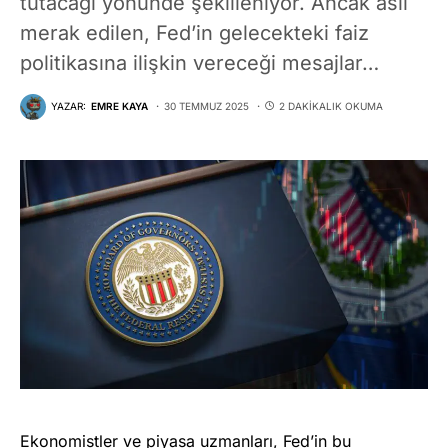
tutacağı yönünde şekilleniyor. Ancak asıl
merak edilen, Fed’in gelecekteki faiz
politikasına ilişkin vereceği mesajlar…
YAZAR:
EMRE KAYA
30 TEMMUZ 2025
2 DAKIKALIK OKUMA
Ekonomistler ve piyasa uzmanları, Fed’in bu