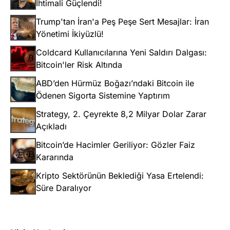
İhtimali Güçlendi!
Trump'tan İran'a Peş Peşe Sert Mesajlar: İran
Yönetimi İkiyüzlü!
Coldcard Kullanıcılarına Yeni Saldırı Dalgası:
Bitcoin'ler Risk Altında
ABD’den Hürmüz Boğazı’ndaki Bitcoin ile
Ödenen Sigorta Sistemine Yaptırım
Strategy, 2. Çeyrekte 8,2 Milyar Dolar Zarar
Açıkladı
Bitcoin’de Hacimler Geriliyor: Gözler Faiz
Kararında
Kripto Sektörünün Beklediği Yasa Ertelendi:
Süre Daralıyor