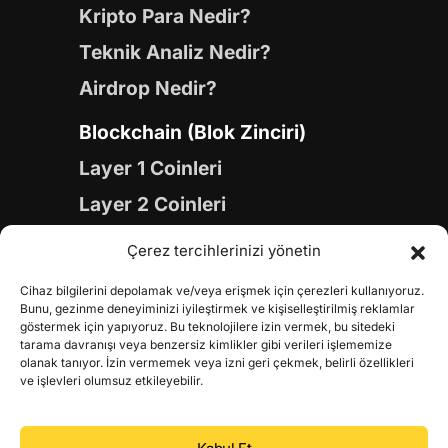
Kripto Para Nedir?
Teknik Analiz Nedir?
Airdrop Nedir?
Blockchain (Blok Zinciri)
Layer 1 Coinleri
Layer 2 Coinleri
Yapay Zeka (AI) Coinleri
Çerez tercihlerinizi yönetin
Meme Coinleri
Cihaz bilgilerini depolamak ve/veya erişmek için çerezleri kullanıyoruz.
Gaming Coinleri
Bunu, gezinme deneyiminizi iyileştirmek ve kişiselleştirilmiş reklamlar
göstermek için yapıyoruz. Bu teknolojilere izin vermek, bu sitedeki
RWA Coinleri
tarama davranışı veya benzersiz kimlikler gibi verileri işlememize
olanak tanıyor. İzin vermemek veya izni geri çekmek, belirli özellikleri
DeFi Coinleri
ve işlevleri olumsuz etkileyebilir.
DePIN Coinleri