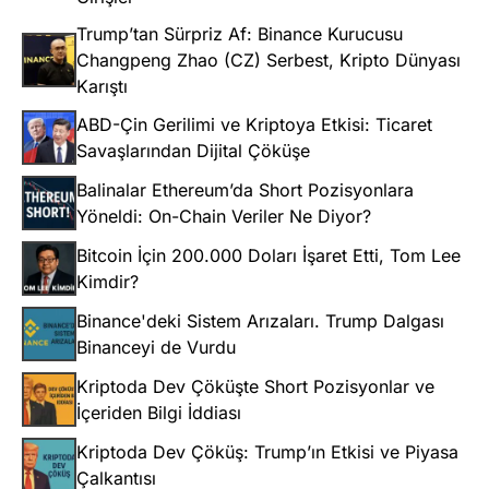
Trump’tan Sürpriz Af: Binance Kurucusu
Changpeng Zhao (CZ) Serbest, Kripto Dünyası
Karıştı
ABD-Çin Gerilimi ve Kriptoya Etkisi: Ticaret
Savaşlarından Dijital Çöküşe
Balinalar Ethereum’da Short Pozisyonlara
Yöneldi: On-Chain Veriler Ne Diyor?
Bitcoin İçin 200.000 Doları İşaret Etti, Tom Lee
Kimdir?
Binance'deki Sistem Arızaları. Trump Dalgası
Binanceyi de Vurdu
Kriptoda Dev Çöküşte Short Pozisyonlar ve
İçeriden Bilgi İddiası
Kriptoda Dev Çöküş: Trump’ın Etkisi ve Piyasa
Çalkantısı