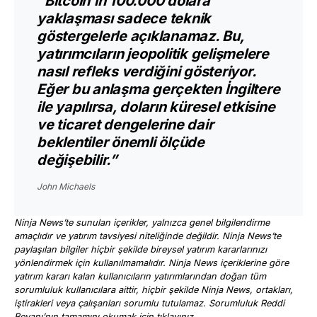
“Bitcoin’in 100.000 dolara
yaklaşması sadece teknik
göstergelerle açıklanamaz. Bu,
yatırımcıların jeopolitik gelişmelere
nasıl refleks verdiğini gösteriyor.
Eğer bu anlaşma gerçekten İngiltere
ile yapılırsa, doların küresel etkisine
ve ticaret dengelerine dair
beklentiler önemli ölçüde
değişebilir.”
John Michaels
Ninja News’te sunulan içerikler, yalnızca genel bilgilendirme
amaçlıdır ve yatırım tavsiyesi niteliğinde değildir. Ninja News’te
paylaşılan bilgiler hiçbir şekilde bireysel yatırım kararlarınızı
yönlendirmek için kullanılmamalıdır. Ninja News içeriklerine göre
yatırım kararı kalan kullanıcıların yatırımlarından doğan tüm
sorumluluk kullanıcılara aittir, hiçbir şekilde Ninja News, ortakları,
iştirakleri veya çalışanları sorumlu tutulamaz. Sorumluluk Reddi
Beyanı’nın tamamını okumak için
tıklayınız
.