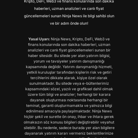
Kripto, DeFi, Web3 ve finans konularında son dakika
haberleri, uzman analizleri ve canlı fiyat
güncellemeleri sunan Ninja News ile bilgi sahibi olun
ve bir adım önde olun!
Yasal Uyarı:
Ninja News, Kripto, DeFi, Web3 ve
finans konularında son dakika haberleri, uzman
analizleri ve canlı fiyat güncellemeleri sunan bir
haber sitesidir. Bu sitede yer alan yatırım bilgisi,
yorum ve tavsiyeler yatırım danışmanlığı
kapsamında değildir. Yatırım danışmanlığı hizmeti,
yetkili kuruluşlar tarafından kişilerin risk ve getiri
tercihlerini dikkate alarak, kişiye özel olarak
sunulmaktadır. Bu sitede veya e-bültenlerimiz
kapsamındaki sözel, yazılı ve grafiksel dahil olmak
üzere tüm bilgi ve analizler; herhangi bir karara
dayanak oluşturması noktasında herhangi bir
teminat, garanti oluşturmamakta ve yalnızca bilgi
edinilmesi amacıyla paylaşılmaktadır. Ninja News
hiçbir şekil ve surette ön onay, ihbar ve ihtara gerek
olmaksızın söz konusu bilgileri değiştirebilir veyahut
silebilir. Bu nedenle, sadece burada yer alan bilgilere
dayanarak yatırım kararı vermeniz beklentilerinize