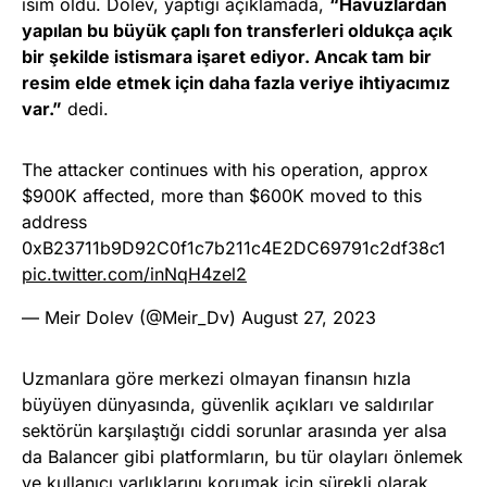
isim oldu. Dolev, yaptığı açıklamada,
“Havuzlardan
yapılan bu büyük çaplı fon transferleri oldukça açık
bir şekilde istismara işaret ediyor. Ancak tam bir
resim elde etmek için daha fazla veriye ihtiyacımız
var.”
dedi.
The attacker continues with his operation, approx
$900K affected, more than $600K moved to this
address
0xB23711b9D92C0f1c7b211c4E2DC69791c2df38c1
pic.twitter.com/inNqH4zel2
— Meir Dolev (@Meir_Dv)
August 27, 2023
Uzmanlara göre merkezi olmayan finansın hızla
büyüyen dünyasında, güvenlik açıkları ve saldırılar
sektörün karşılaştığı ciddi sorunlar arasında yer alsa
da Balancer gibi platformların, bu tür olayları önlemek
ve kullanıcı varlıklarını korumak için sürekli olarak