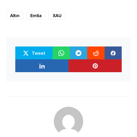
Altın
Emtia
XAU
Tweet