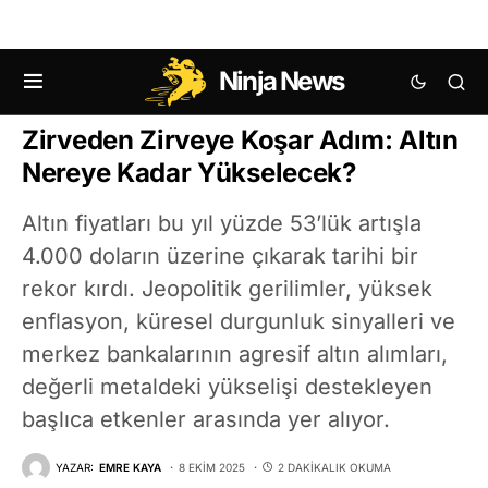
Ninja News
EMTIA
Zirveden Zirveye Koşar Adım: Altın
Nereye Kadar Yükselecek?
Altın fiyatları bu yıl yüzde 53’lük artışla
4.000 doların üzerine çıkarak tarihi bir
rekor kırdı. Jeopolitik gerilimler, yüksek
enflasyon, küresel durgunluk sinyalleri ve
merkez bankalarının agresif altın alımları,
değerli metaldeki yükselişi destekleyen
başlıca etkenler arasında yer alıyor.
YAZAR:
EMRE KAYA
8 EKIM 2025
2 DAKIKALIK OKUMA