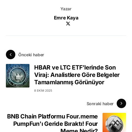
Yazar
Emre Kaya
Önceki haber
HBAR ve LTC ETF’lerinde Son
Viraj: Analistlere Göre Belgeler
Tamamlanmış Görünüyor
8 EKIM 2025
Sonraki haber
BNB Chain Platformu Four.meme
PumpFun'ı Geride Bıraktı! Four
Meme Nedir?