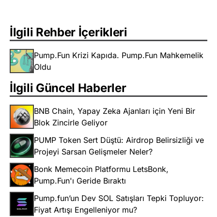
İlgili Rehber İçerikleri
Pump.Fun Krizi Kapıda. Pump.Fun Mahkemelik
Oldu
İlgili Güncel Haberler
BNB Chain, Yapay Zeka Ajanları için Yeni Bir
Blok Zincirle Geliyor
PUMP Token Sert Düştü: Airdrop Belirsizliği ve
Projeyi Sarsan Gelişmeler Neler?
Bonk Memecoin Platformu LetsBonk,
Pump.Fun'ı Geride Bıraktı
Pump.fun’un Dev SOL Satışları Tepki Topluyor:
Fiyat Artışı Engelleniyor mu?