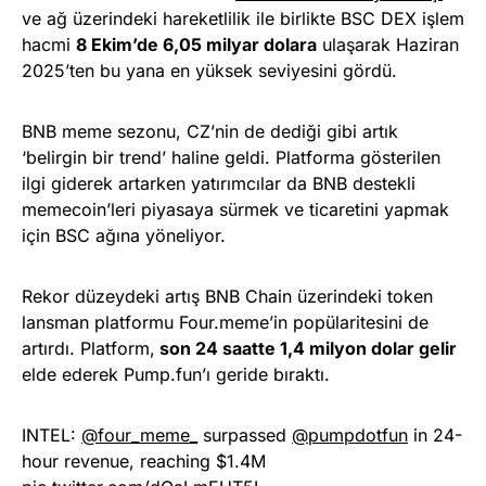
ve ağ üzerindeki hareketlilik ile birlikte BSC DEX işlem
hacmi
8 Ekim’de 6,05 milyar dolara
ulaşarak Haziran
2025’ten bu yana en yüksek seviyesini gördü.
BNB meme sezonu, CZ’nin de dediği gibi artık
‘belirgin bir trend’ haline geldi. Platforma gösterilen
ilgi giderek artarken yatırımcılar da BNB destekli
memecoin’leri piyasaya sürmek ve ticaretini yapmak
için BSC ağına yöneliyor.
Rekor düzeydeki artış BNB Chain üzerindeki token
lansman platformu Four.meme’in popülaritesini de
artırdı. Platform,
son 24 saatte 1,4 milyon dolar gelir
elde ederek Pump.fun’ı geride bıraktı.
INTEL:
@four_meme_
surpassed
@pumpdotfun
in 24-
hour revenue, reaching $1.4M