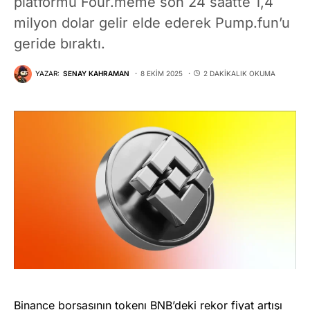
platformu Four.meme son 24 saatte 1,4
milyon dolar gelir elde ederek Pump.fun’u
geride bıraktı.
YAZAR:
SENAY KAHRAMAN
8 EKIM 2025
2 DAKIKALIK OKUMA
Binance borsasının tokenı
BNB’deki rekor fiyat artışı