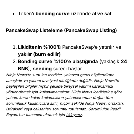
Token’i
bonding curve
üzerinde
al ve sat
PancakeSwap Listeleme (PancakeSwap Listing)
Likiditenin %100’ü
PancakeSwap’e yatırılır ve
yakılır (burn edilir)
Bonding curve %100’e ulaştığında
(yaklaşık
24
BNB
),
seeding
süreci başlar
Ninja News’te sunulan içerikler, yalnızca genel bilgilendirme
amaçlıdır ve yatırım tavsiyesi niteliğinde değildir. Ninja News’te
paylaşılan bilgiler hiçbir şekilde bireysel yatırım kararlarınızı
yönlendirmek için kullanılmamalıdır. Ninja News içeriklerine göre
yatırım kararı kalan kullanıcıların yatırımlarından doğan tüm
sorumluluk kullanıcılara aittir, hiçbir şekilde Ninja News, ortakları,
iştirakleri veya çalışanları sorumlu tutulamaz. Sorumluluk Reddi
Beyanı’nın tamamını okumak için
tıklayınız
.