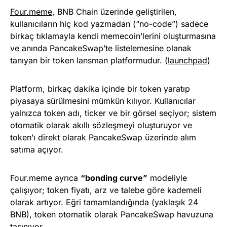
Four.meme
, BNB Chain üzerinde geliştirilen,
kullanıcıların hiç kod yazmadan (“no-code”) sadece
birkaç tıklamayla kendi memecoin’lerini oluşturmasına
ve anında PancakeSwap’te listelemesine olanak
tanıyan bir token lansman platformudur. (
launchpad
)
Platform, birkaç dakika içinde bir token yaratıp
piyasaya sürülmesini mümkün kılıyor. Kullanıcılar
yalnızca token adı, ticker ve bir görsel seçiyor; sistem
otomatik olarak akıllı sözleşmeyi oluşturuyor ve
token’ı direkt olarak PancakeSwap üzerinde alım
satıma açıyor.
Four.meme ayrıca
“bonding curve”
modeliyle
çalışıyor; token fiyatı, arz ve talebe göre kademeli
olarak artıyor. Eğri tamamlandığında (yaklaşık 24
BNB), token otomatik olarak PancakeSwap havuzuna
taşınıyor.