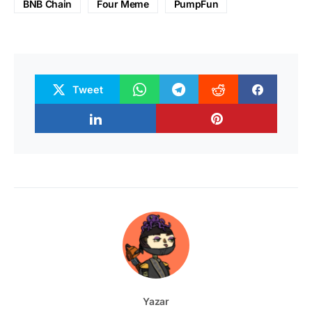
BNB Chain
Four Meme
PumpFun
Tweet
Yazar