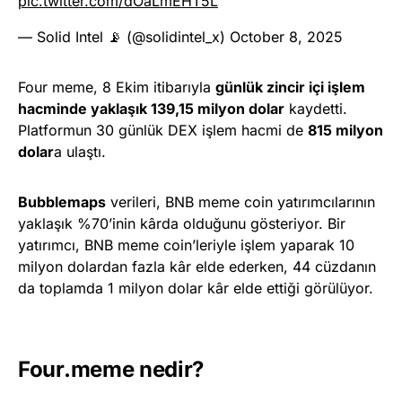
pic.twitter.com/dOaLmEHT5L
— Solid Intel 📡 (@solidintel_x)
October 8, 2025
Four meme, 8 Ekim itibarıyla
günlük zincir içi işlem
hacminde yaklaşık 139,15 milyon dolar
kaydetti.
Platformun 30 günlük DEX işlem hacmi de
815 milyon
dolar
a ulaştı.
Bubblemaps
verileri, BNB meme coin yatırımcılarının
yaklaşık %70’inin kârda olduğunu gösteriyor. Bir
yatırımcı, BNB meme coin’leriyle işlem yaparak 10
milyon dolardan fazla kâr elde ederken, 44 cüzdanın
da toplamda 1 milyon dolar kâr elde ettiği görülüyor.
Four.meme nedir?