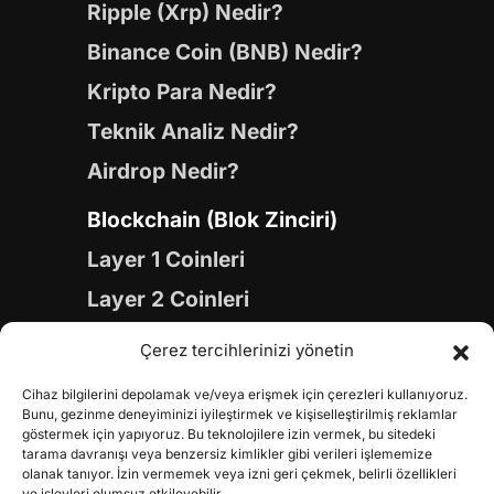
Ripple (Xrp) Nedir?
Binance Coin (BNB) Nedir?
Kripto Para Nedir?
Teknik Analiz Nedir?
Airdrop Nedir?
Blockchain (Blok Zinciri)
Layer 1 Coinleri
Layer 2 Coinleri
Yapay Zeka (AI) Coinleri
Çerez tercihlerinizi yönetin
Meme Coinleri
Cihaz bilgilerini depolamak ve/veya erişmek için çerezleri kullanıyoruz.
Gaming Coinleri
Bunu, gezinme deneyiminizi iyileştirmek ve kişiselleştirilmiş reklamlar
göstermek için yapıyoruz. Bu teknolojilere izin vermek, bu sitedeki
RWA Coinleri
tarama davranışı veya benzersiz kimlikler gibi verileri işlememize
olanak tanıyor. İzin vermemek veya izni geri çekmek, belirli özellikleri
ve işlevleri olumsuz etkileyebilir.