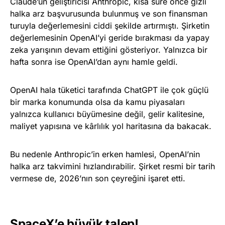
Claude’un geliştiricisi Anthropic, kısa süre önce gizli
halka arz başvurusunda bulunmuş ve son finansman
turuyla değerlemesini ciddi şekilde artırmıştı. Şirketin
değerlemesinin OpenAI’yi geride bırakması da yapay
zeka yarışının devam ettiğini gösteriyor. Yalnızca bir
hafta sonra ise OpenAI’dan aynı hamle geldi.
OpenAI hala tüketici tarafında ChatGPT ile çok güçlü
bir marka konumunda olsa da kamu piyasaları
yalnızca kullanıcı büyümesine değil, gelir kalitesine,
maliyet yapısına ve kârlılık yol haritasına da bakacak.
Bu nedenle Anthropic’in erken hamlesi, OpenAI’nin
halka arz takvimini hızlandırabilir. Şirket resmi bir tarih
vermese de, 2026’nın son çeyreğini işaret etti.
SpaceX’e büyük talep!