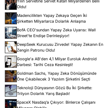
Yılın Servetine Servet Katan Milyarderleri Belli
Oldu!
Madencilikten Yapay Zekaya Geçen İki
Şirketten Milyarlarca Dolarlık Anlaşma
BofA CEO'sundan Yapay Zeka Uyarısı: Wall
Street'te Endişe Derinleşiyor!
DeepSeek Kurucusu Zirvede! Yapay Zekanın En
Zengin Patronu Oldu!
Google'a AB'den 4,1 Milyar Euroluk Android
Darbesi: Tarihi Ceza Kesinleşti!
Goldman Sachs, Yapay Zeka Dönüşümünde
Öne Çıkabilecek 3 Yazılım Şirketini Seçti
Teknoloji Dünyasının Gözü Bu İki Şirkette:
Trilyon Dolarlık Yarış Başladı!
SpaceX Nasdaq’a Çıkıyor: Binlerce Çalışanı