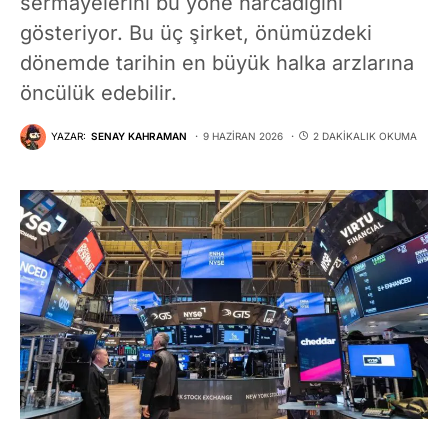
sermayelerini bu yöne harcadığını
gösteriyor. Bu üç şirket, önümüzdeki
dönemde tarihin en büyük halka arzlarına
öncülük edebilir.
YAZAR:
SENAY KAHRAMAN
9 HAZIRAN 2026
2 DAKIKALIK OKUMA