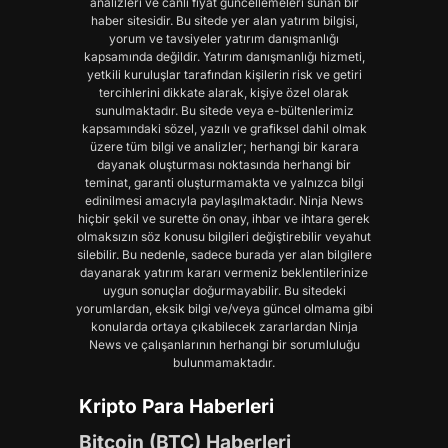
analizleri ve canlı fiyat güncellemeleri sunan bir
haber sitesidir. Bu sitede yer alan yatırım bilgisi,
yorum ve tavsiyeler yatırım danışmanlığı
kapsamında değildir. Yatırım danışmanlığı hizmeti,
yetkili kuruluşlar tarafından kişilerin risk ve getiri
tercihlerini dikkate alarak, kişiye özel olarak
sunulmaktadır. Bu sitede veya e-bültenlerimiz
kapsamındaki sözel, yazılı ve grafiksel dahil olmak
üzere tüm bilgi ve analizler; herhangi bir karara
dayanak oluşturması noktasında herhangi bir
teminat, garanti oluşturmamakta ve yalnızca bilgi
edinilmesi amacıyla paylaşılmaktadır. Ninja News
hiçbir şekil ve surette ön onay, ihbar ve ihtara gerek
olmaksızın söz konusu bilgileri değiştirebilir veyahut
silebilir. Bu nedenle, sadece burada yer alan bilgilere
dayanarak yatırım kararı vermeniz beklentilerinize
uygun sonuçlar doğurmayabilir. Bu sitedeki
yorumlardan, eksik bilgi ve/veya güncel olmama gibi
konularda ortaya çıkabilecek zararlardan Ninja
News ve çalışanlarının herhangi bir sorumluluğu
bulunmamaktadır.
Kripto Para Haberleri
Bitcoin (BTC) Haberleri