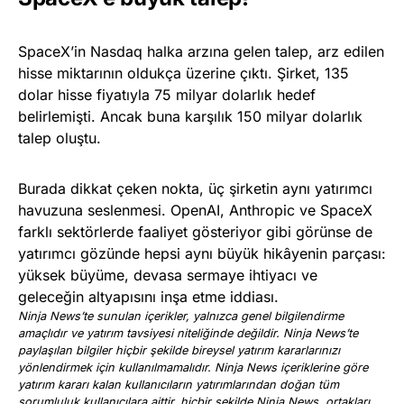
SpaceX’in Nasdaq halka arzına gelen talep, arz edilen
hisse miktarının oldukça üzerine çıktı. Şirket, 135
dolar hisse fiyatıyla 75 milyar dolarlık hedef
belirlemişti. Ancak buna karşılık 150 milyar dolarlık
talep oluştu.
Burada dikkat çeken nokta, üç şirketin aynı yatırımcı
havuzuna seslenmesi. OpenAI, Anthropic ve SpaceX
farklı sektörlerde faaliyet gösteriyor gibi görünse de
yatırımcı gözünde hepsi aynı büyük hikâyenin parçası:
yüksek büyüme, devasa sermaye ihtiyacı ve
geleceğin altyapısını inşa etme iddiası.
Ninja News’te sunulan içerikler, yalnızca genel bilgilendirme
amaçlıdır ve yatırım tavsiyesi niteliğinde değildir. Ninja News’te
paylaşılan bilgiler hiçbir şekilde bireysel yatırım kararlarınızı
yönlendirmek için kullanılmamalıdır. Ninja News içeriklerine göre
yatırım kararı kalan kullanıcıların yatırımlarından doğan tüm
sorumluluk kullanıcılara aittir, hiçbir şekilde Ninja News, ortakları,