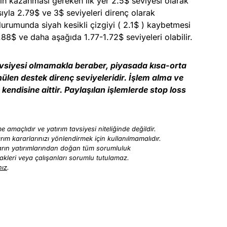
çin kazanması gereken ilk yer 2.5$ seviyesi olarak
yla 2.79$ ve 3$ seviyeleri direnç olarak
urumunda siyah kesikli çizgiyi ( 2.1$ ) kaybetmesi
88$ ve daha aşağıda 1.77-1.72$ seviyeleri olabilir.
avsiyesi olmamakla beraber, piyasada kısa-orta
nülen destek direnç seviyeleridir. İşlem alma ve
kendisine aittir. Paylaşılan işlemlerde stop loss
 amaçlıdır ve yatırım tavsiyesi niteliğinde değildir.
ırım kararlarınızı yönlendirmek için kullanılmamalıdır.
ıların yatırımlarından doğan tüm sorumluluk
tirakleri veya çalışanları sorumlu tutulamaz.
nız
.