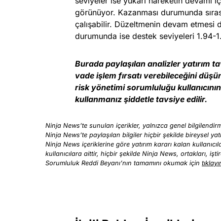
seviyeler ise yukarı hareketin devamı i
görünüyor. Kazanması durumunda sırası
çalışabilir. Düzeltmenin devam etmesi d
durumunda ise destek seviyeleri 1.94-1.
Burada paylaşılan analizler yatırım t
vade işlem fırsatı verebileceğini düşü
risk yönetimi sorumluluğu kullanıcının 
kullanmanız şiddetle tavsiye edilir.
Ninja News’te sunulan içerikler, yalnızca genel bilgilendirme
Ninja News’te paylaşılan bilgiler hiçbir şekilde bireysel yat
Ninja News içeriklerine göre yatırım kararı kalan kullanıc
kullanıcılara aittir, hiçbir şekilde Ninja News, ortakları, iş
Sorumluluk Reddi Beyanı’nın tamamını okumak için
tıklayı