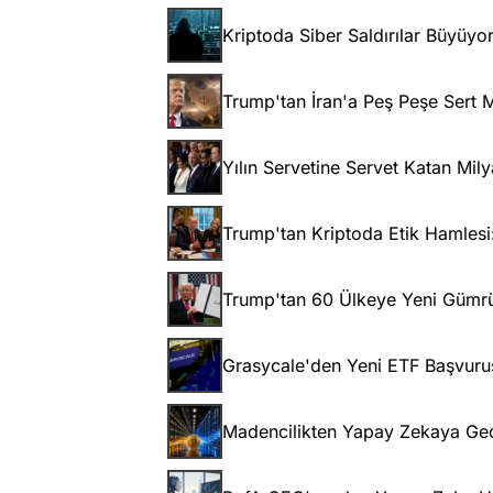
Kriptoda Siber Saldırılar Büyüyo
Trump'tan İran'a Peş Peşe Sert Me
Yılın Servetine Servet Katan Milya
Trump'tan Kriptoda Etik Hamlesi:
Trump'tan 60 Ülkeye Yeni Gümrük
Grasycale'den Yeni ETF Başvurus
Madencilikten Yapay Zekaya Geçe