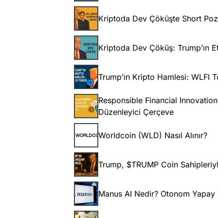
Kriptoda Dev Çöküşte Short Pozis
Kriptoda Dev Çöküş: Trump’ın Etk
Trump’ın Kripto Hamlesi: WLFI T
Responsible Financial Innovatio
Düzenleyici Çerçeve
Worldcoin (WLD) Nasıl Alınır?
Trump, $TRUMP Coin Sahipleriy
Manus AI Nedir? Otonom Yapay Ze