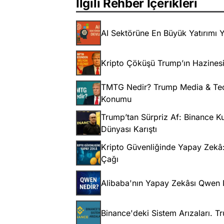
İlgili Rehber İçerikleri
AI Sektörüne En Büyük Yatırımı Y
Kripto Çöküşü Trump’ın Hazinesi
TMTG Nedir? Trump Media & Tech
Konumu
Trump’tan Sürpriz Af: Binance 
Dünyası Karıştı
Kripto Güvenliğinde Yapay Zekâ:
Çağı
Alibaba'nın Yapay Zekâsı Qwen N
Binance'deki Sistem Arızaları. 