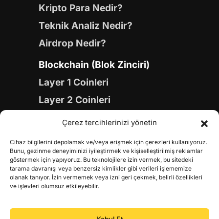
Kripto Para Nedir?
Teknik Analiz Nedir?
Airdrop Nedir?
Blockchain (Blok Zinciri)
Layer 1 Coinleri
Layer 2 Coinleri
Yapay Zeka (AI) Coinleri
Çerez tercihlerinizi yönetin
Meme Coinleri
Cihaz bilgilerini depolamak ve/veya erişmek için çerezleri kullanıyoruz.
Gaming Coinleri
Bunu, gezinme deneyiminizi iyileştirmek ve kişiselleştirilmiş reklamlar
göstermek için yapıyoruz. Bu teknolojilere izin vermek, bu sitedeki
RWA Coinleri
tarama davranışı veya benzersiz kimlikler gibi verileri işlememize
olanak tanıyor. İzin vermemek veya izni geri çekmek, belirli özellikleri
DeFi Coinleri
ve işlevleri olumsuz etkileyebilir.
DePIN Coinleri