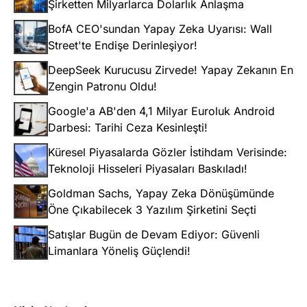
Şirketten Milyarlarca Dolarlık Anlaşma
BofA CEO'sundan Yapay Zeka Uyarısı: Wall
Street'te Endişe Derinleşiyor!
DeepSeek Kurucusu Zirvede! Yapay Zekanın En
Zengin Patronu Oldu!
Google'a AB'den 4,1 Milyar Euroluk Android
Darbesi: Tarihi Ceza Kesinleşti!
Küresel Piyasalarda Gözler İstihdam Verisinde:
Teknoloji Hisseleri Piyasaları Baskıladı!
Goldman Sachs, Yapay Zeka Dönüşümünde
Öne Çıkabilecek 3 Yazılım Şirketini Seçti
Satışlar Bugün de Devam Ediyor: Güvenli
Limanlara Yöneliş Güçlendi!