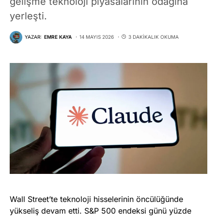
gelişme teknoloji piyasalarının odağına
yerleşti.
YAZAR:
EMRE KAYA
14 MAYIS 2026
3 DAKIKALIK OKUMA
Wall Street’te teknoloji hisselerinin öncülüğünde
yükseliş devam etti. S&P 500 endeksi günü yüzde