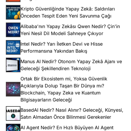
Kripto Güvenliğinde Yapay Zekâ: Saldırıları
Önceden Tespit Eden Yeni Savunma Çağı
Alibaba'nın Yapay Zekâsı Qwen Nedir? Çin'in
Yeni Nesil Dil Modeli Sahneye Çıkıyor
Intel Nedir? Yarı İletken Devi ve Hisse
Performansına Yakından Bakış
Manus AI Nedir? Otonom Yapay Zekâ Ajanı ve
Geleceği Şekillendiren Teknoloji
Ortak Bir Ekosistem mi, Yoksa Güvenlik
Açıklarıyla Dolup Taşan Bir Dünya mı?
Blockchain, Yapay Zeka ve Kuantum
Bilgisayarların Geleceği
BasedAI Nedir? Nasıl Alınır? Geleceği, Künyesi,
Satın Almadan Önce Bilinmesi Gerekenler
AI Agent Nedir? En Hızlı Büyüyen AI Agent