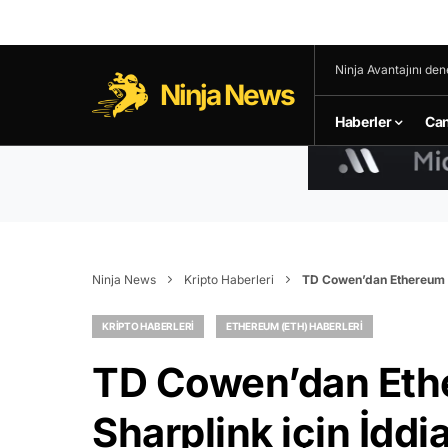
Ninja Avantajını den
Ninja News
Haberler
Can
Ninja News
Kripto Haberleri
TD Cowen’dan Ethereum Ha
KRIPTO HABERLERI
ETHEREUM (ETH) HABERLERI
TD Cowen’dan Ethe
Sharplink için İddi