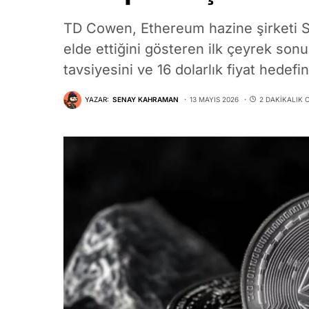
TD Cowen, Ethereum hazine şirketi Sha
elde ettiğini gösteren ilk çeyrek sonuç
tavsiyesini ve 16 dolarlık fiyat hedefin
YAZAR:
SENAY KAHRAMAN
13 MAYIS 2026
2 DAKIKALIK