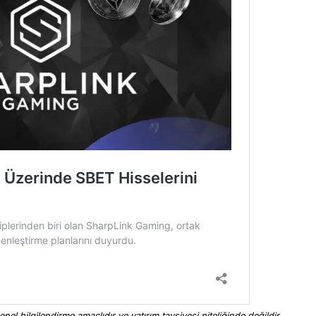
nel bilgilendirme amaçlıdır ve yatırım tavsiyesi niteliğinde değildir.