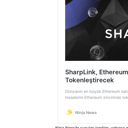
Ninja News’te sunulan içerikler, yalnızca ge