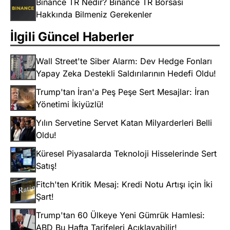
Binance TR Nedir? Binance TR Borsası
Hakkında Bilmeniz Gerekenler
İlgili Güncel Haberler
Wall Street'te Siber Alarm: Dev Hedge Fonları
Yapay Zeka Destekli Saldırılarının Hedefi Oldu!
Trump'tan İran'a Peş Peşe Sert Mesajlar: İran
Yönetimi İkiyüzlü!
Yılın Servetine Servet Katan Milyarderleri Belli
Oldu!
Küresel Piyasalarda Teknoloji Hisselerinde Sert
Satış!
Fitch'ten Kritik Mesaj: Kredi Notu Artışı için İki
Şart!
Trump'tan 60 Ülkeye Yeni Gümrük Hamlesi:
ABD Bu Hafta Tarifeleri Açıklayabilir!