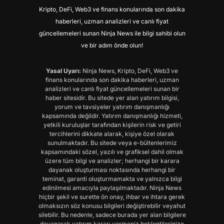
Kripto, DeFi, Web3 ve finans konularında son dakika
haberleri, uzman analizleri ve canlı fiyat
güncellemeleri sunan Ninja News ile bilgi sahibi olun
ve bir adım önde olun!
Yasal Uyarı:
Ninja News, Kripto, DeFi, Web3 ve
finans konularında son dakika haberleri, uzman
analizleri ve canlı fiyat güncellemeleri sunan bir
haber sitesidir. Bu sitede yer alan yatırım bilgisi,
yorum ve tavsiyeler yatırım danışmanlığı
kapsamında değildir. Yatırım danışmanlığı hizmeti,
yetkili kuruluşlar tarafından kişilerin risk ve getiri
tercihlerini dikkate alarak, kişiye özel olarak
sunulmaktadır. Bu sitede veya e-bültenlerimiz
kapsamındaki sözel, yazılı ve grafiksel dahil olmak
üzere tüm bilgi ve analizler; herhangi bir karara
dayanak oluşturması noktasında herhangi bir
teminat, garanti oluşturmamakta ve yalnızca bilgi
edinilmesi amacıyla paylaşılmaktadır. Ninja News
hiçbir şekil ve surette ön onay, ihbar ve ihtara gerek
olmaksızın söz konusu bilgileri değiştirebilir veyahut
silebilir. Bu nedenle, sadece burada yer alan bilgilere
dayanarak yatırım kararı vermeniz beklentilerinize