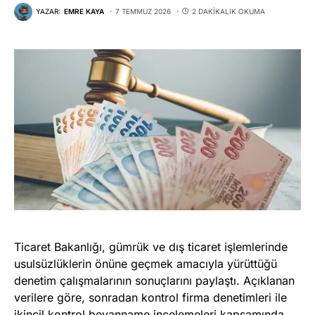
YAZAR:
EMRE KAYA
7 TEMMUZ 2026
2 DAKIKALIK OKUMA
Ticaret Bakanlığı, gümrük ve dış ticaret işlemlerinde
usulsüzlüklerin önüne geçmek amacıyla yürüttüğü
denetim çalışmalarının sonuçlarını paylaştı. Açıklanan
verilere göre, sonradan kontrol firma denetimleri ile
ikincil kontrol beyanname incelemeleri kapsamında