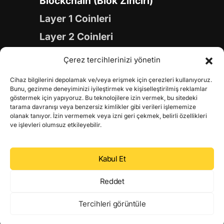
Blockchain (Blok Zinciri)
Layer 1 Coinleri
Layer 2 Coinleri
Yapay Zeka (AI) Coinleri
Çerez tercihlerinizi yönetin
Meme Coinleri
Cihaz bilgilerini depolamak ve/veya erişmek için çerezleri kullanıyoruz.
Gaming Coinleri
Bunu, gezinme deneyiminizi iyileştirmek ve kişiselleştirilmiş reklamlar
göstermek için yapıyoruz. Bu teknolojilere izin vermek, bu sitedeki
RWA Coinleri
tarama davranışı veya benzersiz kimlikler gibi verileri işlememize
olanak tanıyor. İzin vermemek veya izni geri çekmek, belirli özellikleri
DeFi Coinleri
ve işlevleri olumsuz etkileyebilir.
DePIN Coinleri
Kabul Et
Metaverse Coinleri
Web 3.0 Coinleri
Reddet
Coin Türevleri
Tercihleri görüntüle