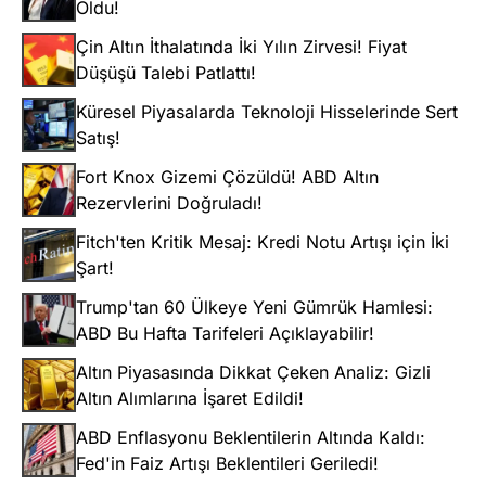
Oldu!
Çin Altın İthalatında İki Yılın Zirvesi! Fiyat
Düşüşü Talebi Patlattı!
Küresel Piyasalarda Teknoloji Hisselerinde Sert
Satış!
Fort Knox Gizemi Çözüldü! ABD Altın
Rezervlerini Doğruladı!
Fitch'ten Kritik Mesaj: Kredi Notu Artışı için İki
Şart!
Trump'tan 60 Ülkeye Yeni Gümrük Hamlesi:
ABD Bu Hafta Tarifeleri Açıklayabilir!
Altın Piyasasında Dikkat Çeken Analiz: Gizli
Altın Alımlarına İşaret Edildi!
ABD Enflasyonu Beklentilerin Altında Kaldı:
Fed'in Faiz Artışı Beklentileri Geriledi!