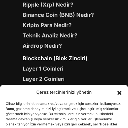
Ripple (Xrp) Nedir?
Binance Coin (BNB) Nedir?
Kripto Para Nedir?
Teknik Analiz Nedir?
Airdrop Nedir?
Blockchain (Blok Zinciri)
Layer 1 Coinleri
Layer 2 Coinleri
Yapay Zeka (AI) Coinleri
Çerez tercihlerinizi yönetin
Meme Coinleri
Cihaz bilgilerini depolamak ve/veya erişmek için çerezleri kullanıyoruz.
Gaming Coinleri
Bunu, gezinme deneyiminizi iyileştirmek ve kişiselleştirilmiş reklamlar
göstermek için yapıyoruz. Bu teknolojilere izin vermek, bu sitedeki
RWA Coinleri
tarama davranışı veya benzersiz kimlikler gibi verileri işlememize
olanak tanıyor. İzin vermemek veya izni geri çekmek, belirli özellikleri