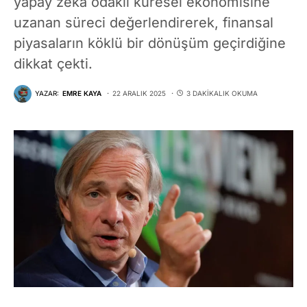
yapay zekâ odaklı küresel ekonomisine
uzanan süreci değerlendirerek, finansal
piyasaların köklü bir dönüşüm geçirdiğine
dikkat çekti.
YAZAR:
EMRE KAYA
22 ARALIK 2025
3 DAKIKALIK OKUMA