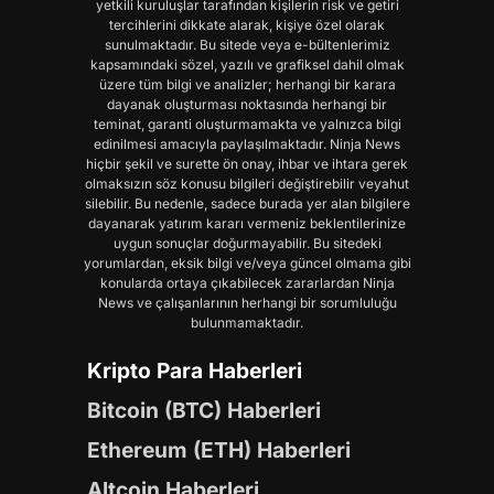
yetkili kuruluşlar tarafından kişilerin risk ve getiri
tercihlerini dikkate alarak, kişiye özel olarak
sunulmaktadır. Bu sitede veya e-bültenlerimiz
kapsamındaki sözel, yazılı ve grafiksel dahil olmak
üzere tüm bilgi ve analizler; herhangi bir karara
dayanak oluşturması noktasında herhangi bir
teminat, garanti oluşturmamakta ve yalnızca bilgi
edinilmesi amacıyla paylaşılmaktadır. Ninja News
hiçbir şekil ve surette ön onay, ihbar ve ihtara gerek
olmaksızın söz konusu bilgileri değiştirebilir veyahut
silebilir. Bu nedenle, sadece burada yer alan bilgilere
dayanarak yatırım kararı vermeniz beklentilerinize
uygun sonuçlar doğurmayabilir. Bu sitedeki
yorumlardan, eksik bilgi ve/veya güncel olmama gibi
konularda ortaya çıkabilecek zararlardan Ninja
News ve çalışanlarının herhangi bir sorumluluğu
bulunmamaktadır.
Kripto Para Haberleri
Bitcoin (BTC) Haberleri
Ethereum (ETH) Haberleri
Altcoin Haberleri