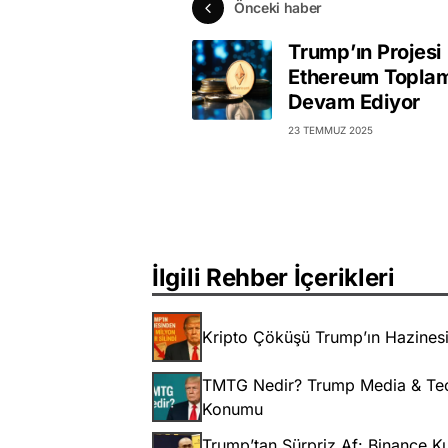
Önceki haber
Trump’ın Projesi
Ethereum Topla
Devam Ediyor
23 TEMMUZ 2025
İlgili Rehber İçerikleri
Kripto Çöküşü Trump’ın Hazinesi
TMTG Nedir? Trump Media & Tech
Konumu
Trump’tan Sürpriz Af: Binance 