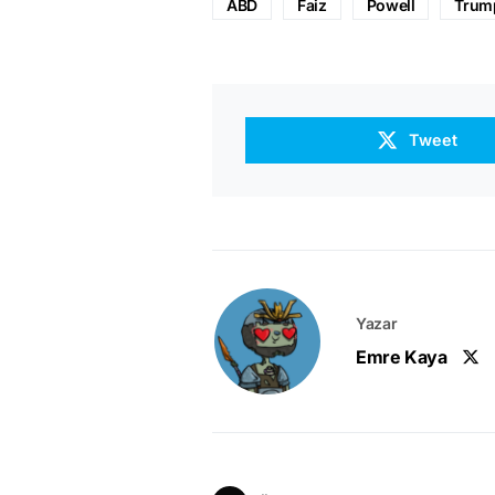
ABD
Faiz
Powell
Trum
Tweet
Yazar
Emre Kaya