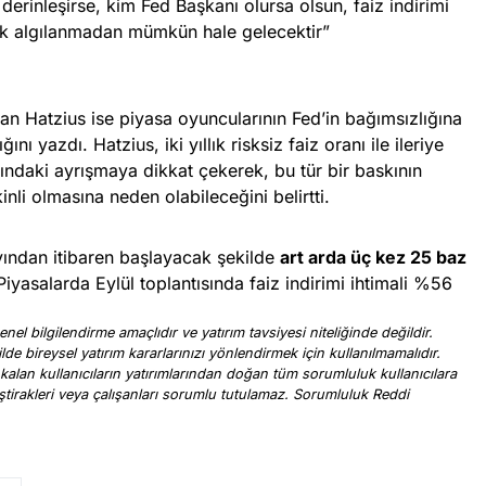
rinleşirse, kim Fed Başkanı olursa olsun, faiz indirimi
rak algılanmadan mümkün hale gelecektir”
 Hatzius ise piyasa oyuncularının Fed’in bağımsızlığına
ğını yazdı. Hatzius, iki yıllık risksiz faiz oranı ile ileriye
ndaki ayrışmaya dikkat çekerek, bu tür bir baskının
inli olmasına neden olabileceğini belirtti.
ından itibaren başlayacak şekilde
art arda üç kez 25 baz
Piyasalarda Eylül toplantısında faiz indirimi ihtimali %56
nel bilgilendirme amaçlıdır ve yatırım tavsiyesi niteliğinde değildir.
ilde bireysel yatırım kararlarınızı yönlendirmek için kullanılmamalıdır.
 kalan kullanıcıların yatırımlarından doğan tüm sorumluluk kullanıcılara
, iştirakleri veya çalışanları sorumlu tutulamaz. Sorumluluk Reddi
.