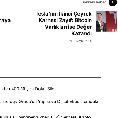
Sonraki haber
Tesla'nın İkinci Çeyrek
maya
Karnesi Zayıf: Bitcoin
Varlıkları ise Değer
Kazandı
24 TEMMUZ 2025
nden 400 Milyon Dolar Sildi
nology Group’un Yapısı ve Dijital Ekosistemdeki
Kurucusu Changpeng Zhao (CZ) Serbest, Kripto