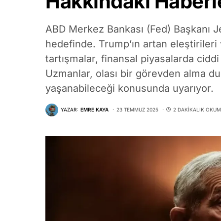
Hakkındaki Haberl
ABD Merkez Bankası (Fed) Başkanı J
hedefinde. Trump’ın artan eleştirileri
tartışmalar, finansal piyasalarda ci
Uzmanlar, olası bir görevden alma du
yaşanabileceği konusunda uyarıyor.
YAZAR:
EMRE KAYA
23 TEMMUZ 2025
2 DAKIKALIK OKU