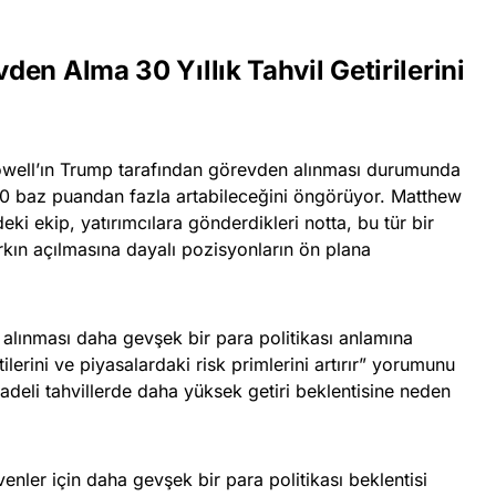
en Alma 30 Yıllık Tahvil Getirilerini
well’ın Trump tarafından görevden alınması durumunda
n 50 baz puandan fazla artabileceğini öngörüyor. Matthew
eki ekip, yatırımcılara gönderdikleri notta, bu tür bir
rkın açılmasına dayalı pozisyonların ön plana
n alınması daha gevşek bir para politikası anlamına
ilerini ve piyasalardaki risk primlerini artırır” yorumunu
adeli tahvillerde daha yüksek getiri beklentisine neden
venler için daha gevşek bir para politikası beklentisi