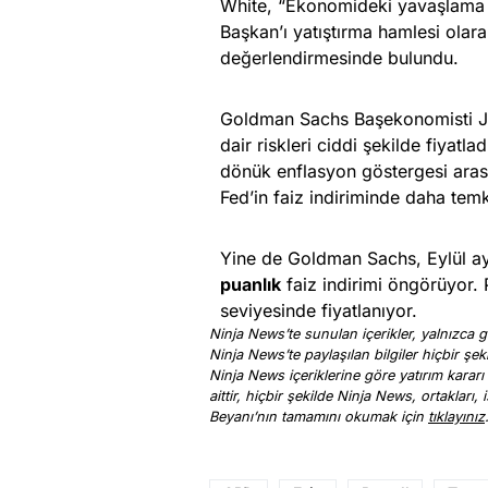
White, “Ekonomideki yavaşlama de
Başkan’ı yatıştırma hamlesi ola
değerlendirmesinde bulundu.
Goldman Sachs Başekonomisti Jan
dair riskleri ciddi şekilde fiyatladı
dönük enflasyon göstergesi arası
Fed’in faiz indiriminde daha temk
Yine de Goldman Sachs, Eylül ay
puanlık
faiz indirimi öngörüyor. 
seviyesinde fiyatlanıyor.
Ninja News’te sunulan içerikler, yalnızca ge
Ninja News’te paylaşılan bilgiler hiçbir şek
Ninja News içeriklerine göre yatırım kararı
aittir, hiçbir şekilde Ninja News, ortakları
Beyanı’nın tamamını okumak için
tıklayınız