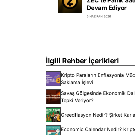
ZEC’te Panik Satı
Devam Ediyor
5 HAZIRAN 2026
İlgili Rehber İçerikleri
Kripto Paraların Enflasyonla Müca
Saklama İşlevi
Savaş Gölgesinde Ekonomik Dalg
Tepki Veriyor?
Greedflasyon Nedir? Şirket Karla
Economic Calendar Nedir? Kripto