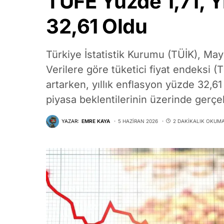
TÜFE Yüzde 1,71, Y
32,61 Oldu
Türkiye İstatistik Kurumu (TÜİK), Mayıs
Verilere göre tüketici fiyat endeksi 
artarken, yıllık enflasyon yüzde 32,6
piyasa beklentilerinin üzerinde gerçek
YAZAR:
EMRE KAYA
5 HAZIRAN 2026
2 DAKIKALIK OKUM