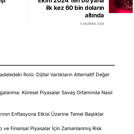
şı
Ekim 2024'ten bu yana
ilk kez 60 bin doların
altında
5 HAZIRAN 2026
deledeki Rolü: Dijital Varlıkların Alternatif Değer
alanma: Küresel Piyasalar Savaş Ortamında Nasıl
rının Enflasyona Etkisi Üzerine Temel Başlıklar
 ve Finansal Piyasalar İçin Zamanlanmış Risk