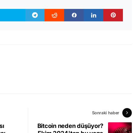
Sonraki haber
sı
Bitcoin neden düşüyor?