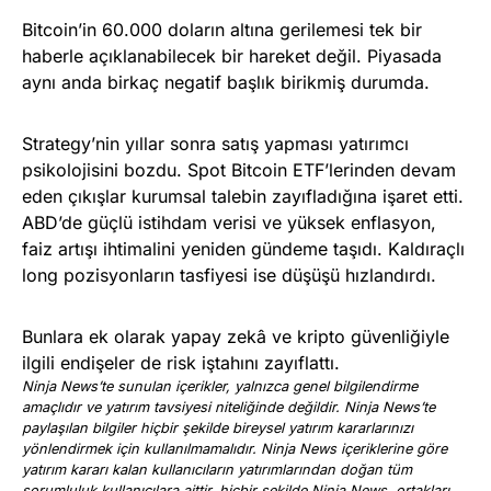
Bitcoin’in 60.000 doların altına gerilemesi tek bir
haberle açıklanabilecek bir hareket değil. Piyasada
aynı anda birkaç negatif başlık birikmiş durumda.
Strategy’nin yıllar sonra satış yapması yatırımcı
psikolojisini bozdu. Spot Bitcoin ETF’lerinden devam
eden çıkışlar kurumsal talebin zayıfladığına işaret etti.
ABD’de güçlü istihdam verisi ve yüksek enflasyon,
faiz artışı ihtimalini yeniden gündeme taşıdı. Kaldıraçlı
long pozisyonların tasfiyesi ise düşüşü hızlandırdı.
Bunlara ek olarak yapay zekâ ve kripto güvenliğiyle
ilgili endişeler de risk iştahını zayıflattı.
Ninja News’te sunulan içerikler, yalnızca genel bilgilendirme
amaçlıdır ve yatırım tavsiyesi niteliğinde değildir. Ninja News’te
paylaşılan bilgiler hiçbir şekilde bireysel yatırım kararlarınızı
yönlendirmek için kullanılmamalıdır. Ninja News içeriklerine göre
yatırım kararı kalan kullanıcıların yatırımlarından doğan tüm
sorumluluk kullanıcılara aittir, hiçbir şekilde Ninja News, ortakları,