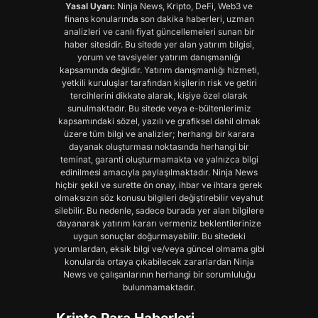
Yasal Uyarı:
Ninja News, Kripto, DeFi, Web3 ve
finans konularında son dakika haberleri, uzman
analizleri ve canlı fiyat güncellemeleri sunan bir
haber sitesidir. Bu sitede yer alan yatırım bilgisi,
yorum ve tavsiyeler yatırım danışmanlığı
kapsamında değildir. Yatırım danışmanlığı hizmeti,
yetkili kuruluşlar tarafından kişilerin risk ve getiri
tercihlerini dikkate alarak, kişiye özel olarak
sunulmaktadır. Bu sitede veya e-bültenlerimiz
kapsamındaki sözel, yazılı ve grafiksel dahil olmak
üzere tüm bilgi ve analizler; herhangi bir karara
dayanak oluşturması noktasında herhangi bir
teminat, garanti oluşturmamakta ve yalnızca bilgi
edinilmesi amacıyla paylaşılmaktadır. Ninja News
hiçbir şekil ve surette ön onay, ihbar ve ihtara gerek
olmaksızın söz konusu bilgileri değiştirebilir veyahut
silebilir. Bu nedenle, sadece burada yer alan bilgilere
dayanarak yatırım kararı vermeniz beklentilerinize
uygun sonuçlar doğurmayabilir. Bu sitedeki
yorumlardan, eksik bilgi ve/veya güncel olmama gibi
konularda ortaya çıkabilecek zararlardan Ninja
News ve çalışanlarının herhangi bir sorumluluğu
bulunmamaktadır.