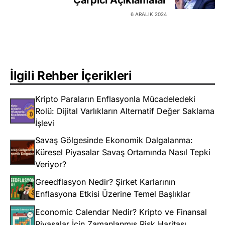
Çarpıcı Açıklamalar
6 ARALIK 2024
İlgili Rehber İçerikleri
Kripto Paraların Enflasyonla Mücadeledeki
Rolü: Dijital Varlıkların Alternatif Değer Saklama
İşlevi
Savaş Gölgesinde Ekonomik Dalgalanma:
Küresel Piyasalar Savaş Ortamında Nasıl Tepki
Veriyor?
Greedflasyon Nedir? Şirket Karlarının
Enflasyona Etkisi Üzerine Temel Başlıklar
Economic Calendar Nedir? Kripto ve Finansal
Piyasalar İçin Zamanlanmış Risk Haritası