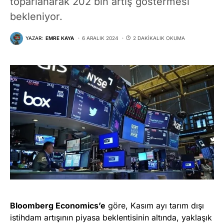
toparlanarak 202 bin artış göstermesi
bekleniyor.
YAZAR:
EMRE KAYA
6 ARALIK 2024
2 DAKIKALIK OKUMA
Bloomberg Economics’e
göre, Kasım ayı tarım dışı
istihdam artışının piyasa beklentisinin altında, yaklaşık