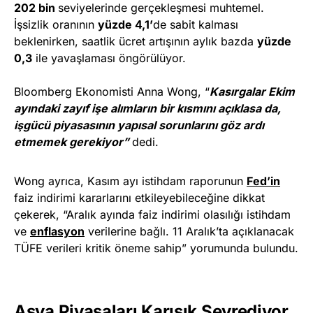
202 bin
seviyelerinde gerçekleşmesi muhtemel.
İşsizlik oranının
yüzde 4,1’
de sabit kalması
beklenirken, saatlik ücret artışının aylık bazda
yüzde
0,3
ile yavaşlaması öngörülüyor.
Bloomberg Ekonomisti Anna Wong, “
Kasırgalar Ekim
ayındaki zayıf işe alımların bir kısmını açıklasa da,
işgücü piyasasının yapısal sorunlarını göz ardı
etmemek gerekiyor”
dedi.
Wong ayrıca, Kasım ayı istihdam raporunun
Fed’in
faiz indirimi kararlarını etkileyebileceğine dikkat
çekerek, “Aralık ayında faiz indirimi olasılığı istihdam
ve
enflasyon
verilerine bağlı. 11 Aralık’ta açıklanacak
TÜFE verileri kritik öneme sahip” yorumunda bulundu.
Asya Piyasaları Karışık Seyrediyor