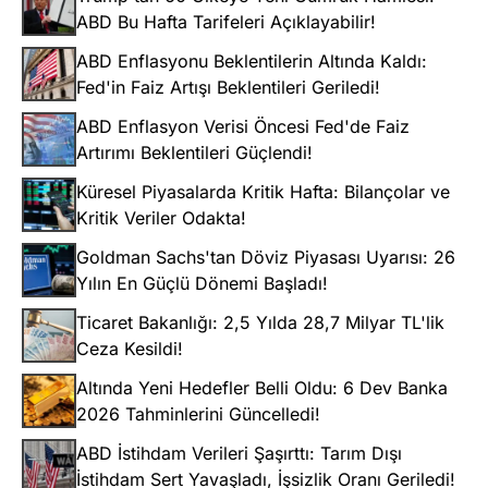
ABD Bu Hafta Tarifeleri Açıklayabilir!
ABD Enflasyonu Beklentilerin Altında Kaldı:
Fed'in Faiz Artışı Beklentileri Geriledi!
ABD Enflasyon Verisi Öncesi Fed'de Faiz
Artırımı Beklentileri Güçlendi!
Küresel Piyasalarda Kritik Hafta: Bilançolar ve
Kritik Veriler Odakta!
Goldman Sachs'tan Döviz Piyasası Uyarısı: 26
Yılın En Güçlü Dönemi Başladı!
Ticaret Bakanlığı: 2,5 Yılda 28,7 Milyar TL'lik
Ceza Kesildi!
Altında Yeni Hedefler Belli Oldu: 6 Dev Banka
2026 Tahminlerini Güncelledi!
ABD İstihdam Verileri Şaşırttı: Tarım Dışı
İstihdam Sert Yavaşladı, İşsizlik Oranı Geriledi!