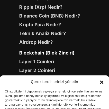
Ripple (Xrp) Nedir?
Binance Coin (BNB) Nedir?
Kripto Para Nedir?
Teknik Analiz Nedir?
Airdrop Nedir?
Blockchain (Blok Zinciri)
Layer 1 Coinleri
Layer 2 Coinleri
Yapay Zeka (AI) Coinleri
Çerez tercihlerinizi yönetin
Meme Coinleri
Cihaz bilgilerini depolamak ve/veya erişmek için çerezleri kullanıyoruz.
Gaming Coinleri
Bunu, gezinme deneyiminizi iyileştirmek ve kişiselleştirilmiş reklamlar
göstermek için yapıyoruz. Bu teknolojilere izin vermek, bu sitedeki
RWA Coinleri
tarama davranışı veya benzersiz kimlikler gibi verileri işlememize
olanak tanıyor. İzin vermemek veya izni geri çekmek, belirli özellikleri