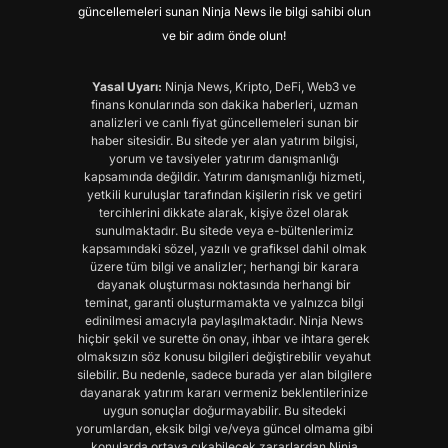
güncellemeleri sunan Ninja News ile bilgi sahibi olun
ve bir adım önde olun!
Yasal Uyarı:
Ninja News, Kripto, DeFi, Web3 ve
finans konularında son dakika haberleri, uzman
analizleri ve canlı fiyat güncellemeleri sunan bir
haber sitesidir. Bu sitede yer alan yatırım bilgisi,
yorum ve tavsiyeler yatırım danışmanlığı
kapsamında değildir. Yatırım danışmanlığı hizmeti,
yetkili kuruluşlar tarafından kişilerin risk ve getiri
tercihlerini dikkate alarak, kişiye özel olarak
sunulmaktadır. Bu sitede veya e-bültenlerimiz
kapsamındaki sözel, yazılı ve grafiksel dahil olmak
üzere tüm bilgi ve analizler; herhangi bir karara
dayanak oluşturması noktasında herhangi bir
teminat, garanti oluşturmamakta ve yalnızca bilgi
edinilmesi amacıyla paylaşılmaktadır. Ninja News
hiçbir şekil ve surette ön onay, ihbar ve ihtara gerek
olmaksızın söz konusu bilgileri değiştirebilir veyahut
silebilir. Bu nedenle, sadece burada yer alan bilgilere
dayanarak yatırım kararı vermeniz beklentilerinize
uygun sonuçlar doğurmayabilir. Bu sitedeki
yorumlardan, eksik bilgi ve/veya güncel olmama gibi
konularda ortaya çıkabilecek zararlardan Ninja