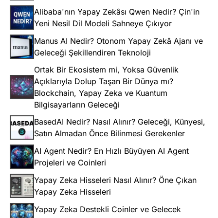
Alibaba'nın Yapay Zekâsı Qwen Nedir? Çin'in
Yeni Nesil Dil Modeli Sahneye Çıkıyor
Manus AI Nedir? Otonom Yapay Zekâ Ajanı ve
Geleceği Şekillendiren Teknoloji
Ortak Bir Ekosistem mi, Yoksa Güvenlik
Açıklarıyla Dolup Taşan Bir Dünya mı?
Blockchain, Yapay Zeka ve Kuantum
Bilgisayarların Geleceği
BasedAI Nedir? Nasıl Alınır? Geleceği, Künyesi,
Satın Almadan Önce Bilinmesi Gerekenler
AI Agent Nedir? En Hızlı Büyüyen AI Agent
Projeleri ve Coinleri
Yapay Zeka Hisseleri Nasıl Alınır? Öne Çıkan
Yapay Zeka Hisseleri
Yapay Zeka Destekli Coinler ve Gelecek