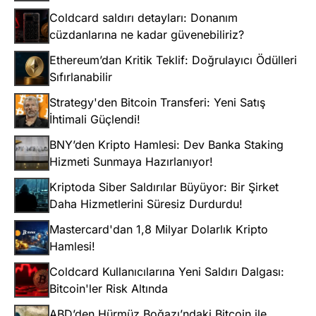
Coldcard saldırı detayları: Donanım
cüzdanlarına ne kadar güvenebiliriz?
Ethereum’dan Kritik Teklif: Doğrulayıcı Ödülleri
Sıfırlanabilir
Strategy'den Bitcoin Transferi: Yeni Satış
İhtimali Güçlendi!
BNY’den Kripto Hamlesi: Dev Banka Staking
Hizmeti Sunmaya Hazırlanıyor!
Kriptoda Siber Saldırılar Büyüyor: Bir Şirket
Daha Hizmetlerini Süresiz Durdurdu!
Mastercard'dan 1,8 Milyar Dolarlık Kripto
Hamlesi!
Coldcard Kullanıcılarına Yeni Saldırı Dalgası:
Bitcoin'ler Risk Altında
ABD’den Hürmüz Boğazı’ndaki Bitcoin ile