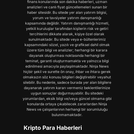
finans konularında son dakika haberleri, uzman
analizleri ve canlı fiyat güncellemeleri sunan bir
haber sitesidir. Bu sitede yer alan yatırım bilgisi,
yorum ve tavsiyeler yatırım danışmanlığı
kapsamında değildir. Yatırım danışmanlığı hizmeti,
yetkili kuruluşlar tarafından kişilerin risk ve getiri
tercihlerini dikkate alarak, kişiye özel olarak
sunulmaktadır. Bu sitede veya e-bültenlerimiz
kapsamındaki sözel, yazılı ve grafiksel dahil olmak
üzere tüm bilgi ve analizler; herhangi bir karara
dayanak oluşturması noktasında herhangi bir
teminat, garanti oluşturmamakta ve yalnızca bilgi
edinilmesi amacıyla paylaşılmaktadır. Ninja News
hiçbir şekil ve surette ön onay, ihbar ve ihtara gerek
olmaksızın söz konusu bilgileri değiştirebilir veyahut
silebilir. Bu nedenle, sadece burada yer alan bilgilere
dayanarak yatırım kararı vermeniz beklentilerinize
uygun sonuçlar doğurmayabilir. Bu sitedeki
yorumlardan, eksik bilgi ve/veya güncel olmama gibi
konularda ortaya çıkabilecek zararlardan Ninja
News ve çalışanlarının herhangi bir sorumluluğu
bulunmamaktadır.
Kripto Para Haberleri