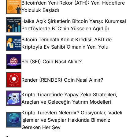
Bitcoin’den Yeni Rekor (ATH): Yeni Hedeflere
Yolculuk Başladı
Halka Açık Şirketlerin Bitcoin Yarışı: Kurumsal
Portföylerde BTC’nin Yükselen Ağırlığı
Bitcoin Teminatlı Konut Kredisi: ABD'de
Kriptoyla Ev Sahibi Olmanın Yeni Yolu
Sei (SEI) Coin Nasıl Alınır?
Render (RENDER) Coin Nasıl Alınır?
Kripto Ticaretinde Yapay Zeka Stratejileri,
Araçları ve Geleceğin Yatırım Modelleri
Kripto Türevleri Nelerdir? Opsiyonlar, Vadeli
İşlemler ve Swaplar Hakkında Bilmeniz
Gereken Her Şey