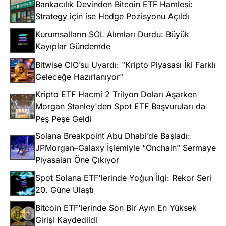
Bankacılık Devinden Bitcoin ETF Hamlesi:
Strategy için ise Hedge Pozisyonu Açıldı
Kurumsalların SOL Alımları Durdu: Büyük
Kayıplar Gündemde
Bitwise CIO’su Uyardı: "Kripto Piyasası İki Farklı
Geleceğe Hazırlanıyor"
Kripto ETF Hacmi 2 Trilyon Doları Aşarken
Morgan Stanley'den Spot ETF Başvuruları da
Peş Peşe Geldi
Solana Breakpoint Abu Dhabi’de Başladı:
JPMorgan–Galaxy İşlemiyle “Onchain” Sermaye
Piyasaları Öne Çıkıyor
Spot Solana ETF'lerinde Yoğun İlgi: Rekor Seri
20. Güne Ulaştı
Bitcoin ETF'lerinde Son Bir Ayın En Yüksek
Girişi Kaydedildi