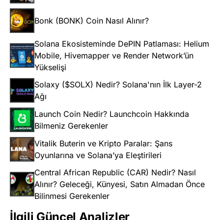
Bonk (BONK) Coin Nasıl Alınır?
Solana Ekosisteminde DePIN Patlaması: Helium
Mobile, Hivemapper ve Render Network’ün
Yükselişi
Solaxy ($SOLX) Nedir? Solana'nın İlk Layer-2
Ağı
Launch Coin Nedir? Launchcoin Hakkında
Bilmeniz Gerekenler
Vitalik Buterin ve Kripto Paralar: Şans
Oyunlarına ve Solana’ya Eleştirileri
Central African Republic (CAR) Nedir? Nasıl
Alınır? Geleceği, Künyesi, Satın Almadan Önce
Bilinmesi Gerekenler
İlgili Güncel Analizler