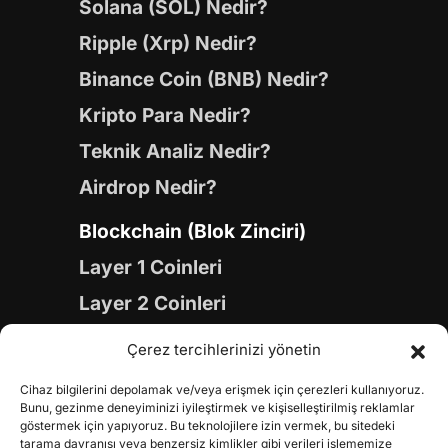
Solana (SOL) Nedir?
Ripple (Xrp) Nedir?
Binance Coin (BNB) Nedir?
Kripto Para Nedir?
Teknik Analiz Nedir?
Airdrop Nedir?
Blockchain (Blok Zinciri)
Layer 1 Coinleri
Layer 2 Coinleri
Yapay Zeka (AI) Coinleri
Çerez tercihlerinizi yönetin
Meme Coinleri
Cihaz bilgilerini depolamak ve/veya erişmek için çerezleri kullanıyoruz.
Gaming Coinleri
Bunu, gezinme deneyiminizi iyileştirmek ve kişiselleştirilmiş reklamlar
göstermek için yapıyoruz. Bu teknolojilere izin vermek, bu sitedeki
RWA Coinleri
tarama davranışı veya benzersiz kimlikler gibi verileri işlememize