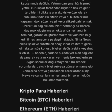
kapsamında değildir. Yatırım danışmanlığı hizmeti,
yetkili kuruluşlar tarafından kişilerin risk ve getiri
tercihlerini dikkate alarak, kişiye özel olarak
sunulmaktadır. Bu sitede veya e-bültenlerimiz
kapsamındaki sözel, yazılı ve grafiksel dahil olmak
üzere tüm bilgi ve analizler; herhangi bir karara
dayanak oluşturması noktasında herhangi bir
teminat, garanti oluşturmamakta ve yalnızca bilgi
edinilmesi amacıyla paylaşılmaktadır. Ninja News
hiçbir şekil ve surette ön onay, ihbar ve ihtara gerek
olmaksızın söz konusu bilgileri değiştirebilir veyahut
silebilir. Bu nedenle, sadece burada yer alan bilgilere
dayanarak yatırım kararı vermeniz beklentilerinize
uygun sonuçlar doğurmayabilir. Bu sitedeki
yorumlardan, eksik bilgi ve/veya güncel olmama gibi
konularda ortaya çıkabilecek zararlardan Ninja
News ve çalışanlarının herhangi bir sorumluluğu
bulunmamaktadır.
Kripto Para Haberleri
Bitcoin (BTC) Haberleri
Ethereum (ETH) Haberleri