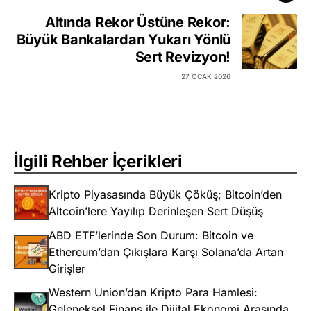
Altında Rekor Üstüne Rekor:
Büyük Bankalardan Yukarı Yönlü
Sert Revizyon!
27 OCAK 2026
İlgili Rehber İçerikleri
Kripto Piyasasında Büyük Çöküş; Bitcoin’den
Altcoin’lere Yayılıp Derinleşen Sert Düşüş
ABD ETF’lerinde Son Durum: Bitcoin ve
Ethereum’dan Çıkışlara Karşı Solana’da Artan
Girişler
Western Union’dan Kripto Para Hamlesi:
Geleneksel Finans ile Dijital Ekonomi Arasında