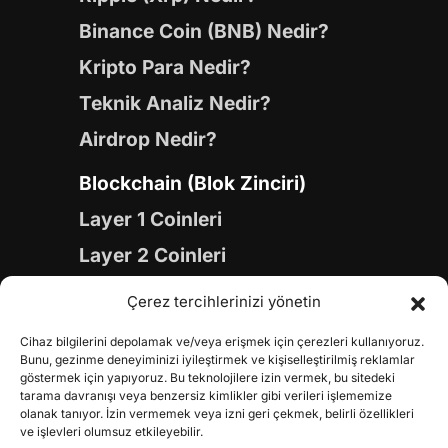
Binance Coin (BNB) Nedir?
Kripto Para Nedir?
Teknik Analiz Nedir?
Airdrop Nedir?
Blockchain (Blok Zinciri)
Layer 1 Coinleri
Layer 2 Coinleri
Yapay Zeka (AI) Coinleri
Çerez tercihlerinizi yönetin
Meme Coinleri
Cihaz bilgilerini depolamak ve/veya erişmek için çerezleri kullanıyoruz.
Gaming Coinleri
Bunu, gezinme deneyiminizi iyileştirmek ve kişiselleştirilmiş reklamlar
göstermek için yapıyoruz. Bu teknolojilere izin vermek, bu sitedeki
RWA Coinleri
tarama davranışı veya benzersiz kimlikler gibi verileri işlememize
olanak tanıyor. İzin vermemek veya izni geri çekmek, belirli özellikleri
DeFi Coinleri
ve işlevleri olumsuz etkileyebilir.