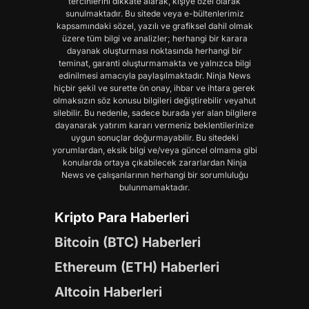
tercihlerini dikkate alarak, kişiye özel olarak
sunulmaktadır. Bu sitede veya e-bültenlerimiz
kapsamındaki sözel, yazılı ve grafiksel dahil olmak
üzere tüm bilgi ve analizler; herhangi bir karara
dayanak oluşturması noktasında herhangi bir
teminat, garanti oluşturmamakta ve yalnızca bilgi
edinilmesi amacıyla paylaşılmaktadır. Ninja News
hiçbir şekil ve surette ön onay, ihbar ve ihtara gerek
olmaksızın söz konusu bilgileri değiştirebilir veyahut
silebilir. Bu nedenle, sadece burada yer alan bilgilere
dayanarak yatırım kararı vermeniz beklentilerinize
uygun sonuçlar doğurmayabilir. Bu sitedeki
yorumlardan, eksik bilgi ve/veya güncel olmama gibi
konularda ortaya çıkabilecek zararlardan Ninja
News ve çalışanlarının herhangi bir sorumluluğu
bulunmamaktadır.
Kripto Para Haberleri
Bitcoin (BTC) Haberleri
Ethereum (ETH) Haberleri
Altcoin Haberleri