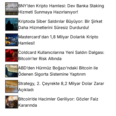
BNY’den Kripto Hamlesi: Dev Banka Staking
Hizmeti Sunmaya Hazırlanıyor!
Kriptoda Siber Saldırılar Büyüyor: Bir Şirket
Daha Hizmetlerini Süresiz Durdurdu!
Mastercard'dan 1,8 Milyar Dolarlık Kripto
Hamlesi!
Coldcard Kullanıcılarına Yeni Saldırı Dalgası:
Bitcoin'ler Risk Altında
ABD’den Hürmüz Boğazı’ndaki Bitcoin ile
Ödenen Sigorta Sistemine Yaptırım
Strategy, 2. Çeyrekte 8,2 Milyar Dolar Zarar
Açıkladı
Bitcoin’de Hacimler Geriliyor: Gözler Faiz
Kararında