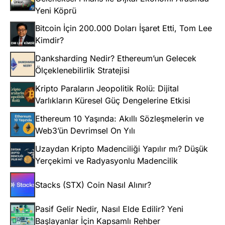
Yeni Köprü
Bitcoin İçin 200.000 Doları İşaret Etti, Tom Lee
Kimdir?
Danksharding Nedir? Ethereum’un Gelecek
Ölçeklenebilirlik Stratejisi
Kripto Paraların Jeopolitik Rolü: Dijital
Varlıkların Küresel Güç Dengelerine Etkisi
Ethereum 10 Yaşında: Akıllı Sözleşmelerin ve
Web3’ün Devrimsel On Yılı
Uzaydan Kripto Madenciliği Yapılır mı? Düşük
Yerçekimi ve Radyasyonlu Madencilik
Stacks (STX) Coin Nasıl Alınır?
Pasif Gelir Nedir, Nasıl Elde Edilir? Yeni
Başlayanlar İçin Kapsamlı Rehber