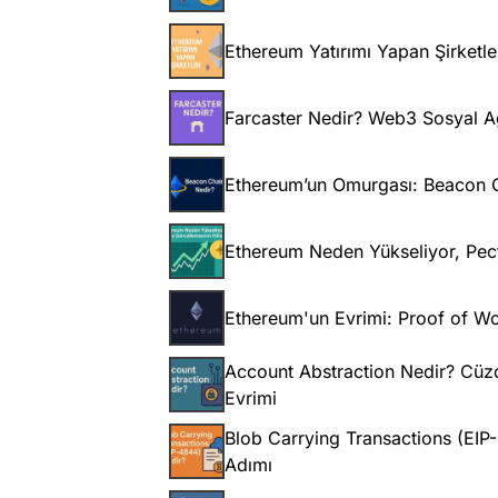
Ethereum Yatırımı Yapan Şirketle
Farcaster Nedir? Web3 Sosyal Ağl
Ethereum’un Omurgası: Beacon C
Ethereum Neden Yükseliyor, Pect
Ethereum'un Evrimi: Proof of Wo
Account Abstraction Nedir? Cüzd
Evrimi
Blob Carrying Transactions (EIP
Adımı