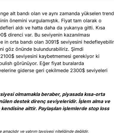
range alt bandı olan ve aynı zamanda yükselen trend
nin önemini vurgulamıştık. Fiyat tam olarak o
fleri aldı ve hatta daha da yukarıya gitti. Kısa
$ direnci var. Bu seviyenin kazanılması
in orta bandı olan 3091$ seviyesini hedefleyebilir
ini göz önünde bulundurabiliriz. Şimdi
100$ seviyesini kaybetmemesi gerekiyor ki
ulish görünüyor. Eğer fiyat buralarda
elerine giderse geri çekilmede 2300$ seviyeleri
avsiyesi olmamakla beraber, piyasada kısa-orta
nülen destek direnç seviyeleridir. İşlem alma ve
kendisine aittir. Paylaşılan işlemlerde stop loss
 amaçlıdır ve yatırım tavsiyesi niteliğinde değildir.