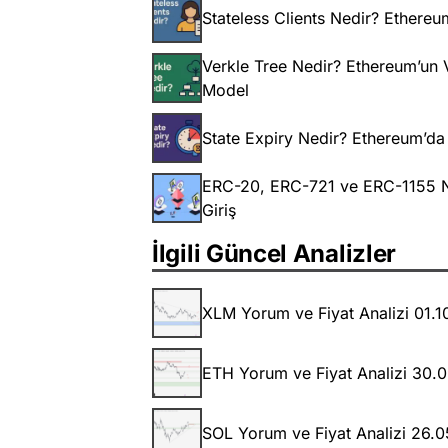
Stateless Clients Nedir? Ethereu
Verkle Tree Nedir? Ethereum’un V
Model
State Expiry Nedir? Ethereum’da
ERC-20, ERC-721 ve ERC-1155 Ne
Giriş
İlgili Güncel Analizler
XLM Yorum ve Fiyat Analizi 01.
ETH Yorum ve Fiyat Analizi 30.
SOL Yorum ve Fiyat Analizi 26.