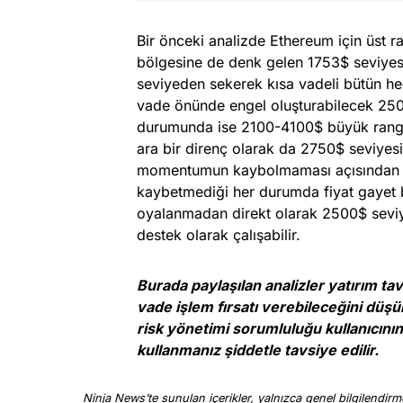
Bir önceki analizde Ethereum için üst 
bölgesine de denk gelen 1753$ seviyesi
seviyeden sekerek kısa vadeli bütün hede
vade önünde engel oluşturabilecek 2500
durumunda ise 2100-4100$ büyük range 
ara bir direnç olarak da 2750$ seviyes
momentumun kaybolmaması açısından 2
kaybetmediği her durumda fiyat gayet b
oyalanmadan direkt olarak 2500$ seviy
destek olarak çalışabilir.
Burada paylaşılan analizler yatırım t
vade işlem fırsatı verebileceğini düşü
risk yönetimi sorumluluğu kullanıcının 
kullanmanız şiddetle tavsiye edilir.
Ninja News’te sunulan içerikler, yalnızca genel bilgilendirme